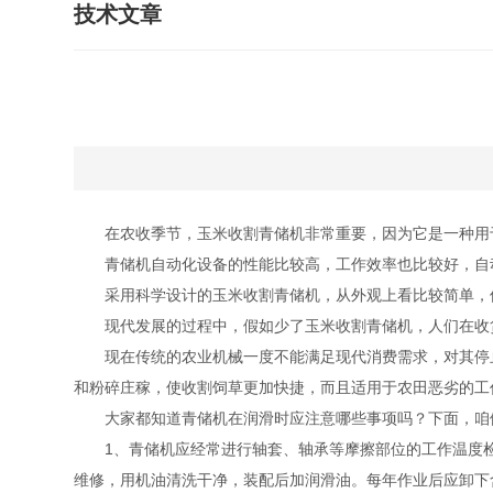
技术文章
在农收季节，玉米收割青储机非常重要，因为它是一种用
青储机自动化设备的性能比较高，工作效率也比较好，自动
采用科学设计的玉米收割青储机，从外观上看比较简单，但
现代发展的过程中，假如少了玉米收割青储机，人们在收货
现在传统的农业机械一度不能满足现代消费需求，对其停止
和粉碎庄稼，使收割饲草更加快捷，而且适用于农田恶劣的工
大家都知道青储机在润滑时应注意哪些事项吗？下面，咱
1、青储机应经常进行轴套、轴承等摩擦部位的工作温度检
维修，用机油清洗干净，装配后加润滑油。每年作业后应卸下