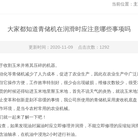
当前位置：
主
大家都知道青储机在润滑时应注意哪些事项吗
更新时间：2020-11-09 点击次数：1292
于收割玉米并将其压碎的机器。
化等青储机减少了人力成本，促进了农业生产，因此在农业生产中广泛
它操作方便，工作效率特别好，很少会出现破损，维修次数较少，很受
的时候还得钻进玉米地里掰玉米地，首先不说天气的炎热，就说玉米地
变革和创新是刻不容缓的事情，我公司所使用的青储机采用麦收机底盘
作环境，是当今农村常用的农业机械。
们就一起来了解一下吧！
查，如果发现油封漏油时应立即修理并润滑，不能立即修理的应缩短润滑
含油轴承，在机油中浸泡2小时进行补油。