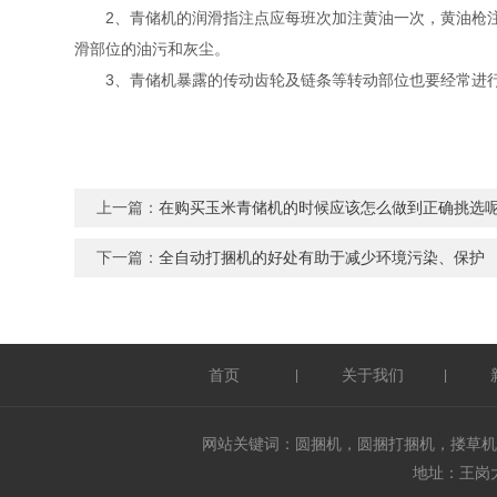
2、青储机的润滑指注点应每班次加注黄油一次，黄油枪注
滑部位的油污和灰尘。
3、青储机暴露的传动齿轮及链条等转动部位也要经常进行
上一篇：
在购买玉米青储机的时候应该怎么做到正确挑选
下一篇：
全自动打捆机的好处有助于减少环境污染、保护
首页
关于我们
|
|
网站关键词：圆捆机，圆捆打捆机，搂草机
地址：王岗大街