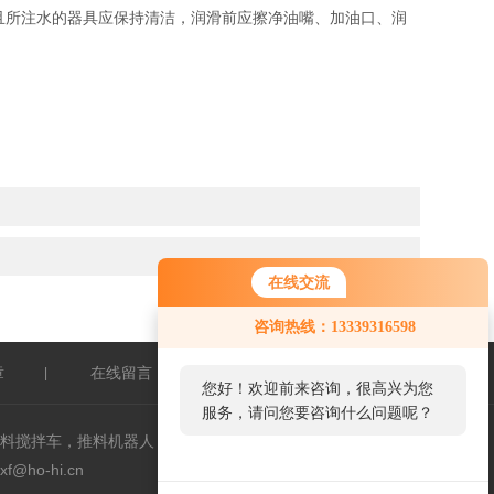
所注水的器具应保持清洁，润滑前应擦净油嘴、加油口、润
。
在线交流
咨询热线：13339316598
章
在线留言
联系我们
|
|
|
您好！欢迎前来咨询，很高兴为您
服务，请问您要咨询什么问题呢？
料搅拌车，推料机器人，叉车，奥库裹包机
ho-hi.cn