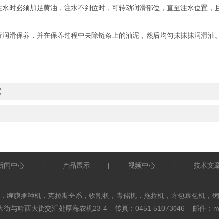
水时必须加足黄油，注水不到位时，可转动润滑部位，直至注水位置，且
润滑保养，并在保养过程中去除链条上的油泥，然后均匀抹抹抹润滑油
呢
新闻中心
产品展示
视频中心
技术文
|
|
|
，缠膜播种机，克拉斯全系，收割机，青储机，拖拉机，方包裹包机，饲
与哈西大街交汇处厚海农机23-4 传真：0451-51073046 邮件：mxf@