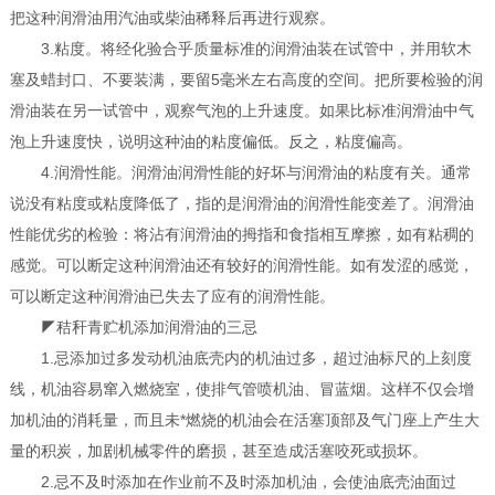
把这种润滑油用汽油或柴油稀释后再进行观察。
3.粘度。将经化验合乎质量标准的润滑油装在试管中，并用软木
塞及蜡封口、不要装满，要留5毫米左右高度的空间。把所要检验的润
滑油装在另一试管中，观察气泡的上升速度。如果比标准润滑油中气
泡上升速度快，说明这种油的粘度偏低。反之，粘度偏高。
4.润滑性能。润滑油润滑性能的好坏与润滑油的粘度有关。通常
说没有粘度或粘度降低了，指的是润滑油的润滑性能变差了。润滑油
性能优劣的检验：将沾有润滑油的拇指和食指相互摩擦，如有粘稠的
感觉。可以断定这种润滑油还有较好的润滑性能。如有发涩的感觉，
可以断定这种润滑油已失去了应有的润滑性能。
◤秸秆青贮机添加润滑油的三忌
1.忌添加过多发动机油底壳内的机油过多，超过油标尺的上刻度
线，机油容易窜入燃烧室，使排气管喷机油、冒蓝烟。这样不仅会增
加机油的消耗量，而且未*燃烧的机油会在活塞顶部及气门座上产生大
量的积炭，加剧机械零件的磨损，甚至造成活塞咬死或损坏。
2.忌不及时添加在作业前不及时添加机油，会使油底壳油面过