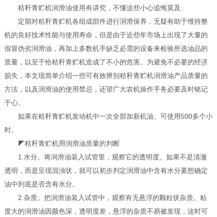
秸秆青贮机润滑油使用有讲究，不懂这些小心追悔莫及
定期对秸秆青贮机各组成部件进行润滑保养，无疑有助于维持整
机的良好技术性能与使用寿命，但是由于近些年市场上出现了大量的
假冒伪劣润滑油，再加上多数机手缺乏必需的设备来检验所选油品的
质量，以至于给秸秆青贮机造成了不小的危害。为避免不必要的经济
损失，本文现简单介绍一些可有效辨别秸秆青贮机润滑油产品质量的
方法，以及润滑油的使用禁忌，还望广大农机操作手务必要及时铭记
于心。
如果在秸秆青贮机发动机中一次全部加新机油、可使用500多个小
时。
◤秸秆青贮机用润滑油质量的判断
1.水分。将润滑油装入试管里，观察它的透明度。如果不是清澈
透明，而是呈现混浊状，就可以初步判定润滑油中含有水分要想确定
油中到底是否含有水分。
2.杂质。把润滑油装入试管中，观察有无悬浮的颗粒状杂质。粘
度大的润滑油因颜色深，透明度差，悬浮的杂质不易被发现，这时可