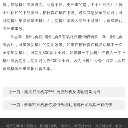
低，导致机油温度过高、润滑不良。更严重的是，由于油底壳油面低
于油标尺的下刻度线，秸秆青贮机在下坡、过坎或急刹车制动时，可
能使机油集滤器露出机油面，使机油泵吸入空气不能供油，造成烧瓦
等严重事故。
3.忌新、旧机油混用旧机油含有氧化性能强的物质，新、旧机油
混合后，可降低新机油的使用效果。如果在秸秆青贮机发动机中一次
全部加新机油、可使用500多个小时。如果将一半新机油中掺入一半旧
机油混合使用，使用时间仅200个小时。因为旧机油润滑性能差，容易
造成机体严重磨损和冒黑烟。
上一篇：
圆捆打捆机零部件磨损分析及齿轮链条润滑
下一篇：
牧草打捆机教你如何合理利用秸秆发挥其应有的作用？
网站关键词：圆捆机，圆捆打捆机，搂草机，缠膜播种机，克拉斯全系，收割