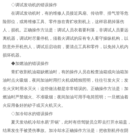
◇调试发动机的错误操作
在调试发动机时，有的维修人员接近风扇、传动带、排气管等危
险部位，或将维修工具、零件放在青贮收割机上，这样容易掉落伤
人，损机。正确操作方法是：调试人员衣着要利落，非调试人员要远
离机器，调试时尽量停机，须着火调试的应有专人看守操纵机构，以
防意外开机伤人，调试后启动前，要清点工具和零件，以免掉入机内
损坏机器。
◆加燃油的错误操作
青贮收割机油箱缺燃油时，有的操作人员在检查油箱或向油箱加
油时点火吸烟，夜间加油时用打火机或蜡烛照明，往往引发火灾；发
生火灾时用水灭火：这些做法都是非常错误的。正确操作方法是：加
燃油时严禁烟火、不准吸烟；夜间加油可用手电筒照明；一旦燃油着
火应用备好的砂子或灭火机灭火。
◇加冷却水的错误操作
夏天发动机冷却水易“开锅”，此时有些驾驶员立即去打开水箱盖，
结果发生手被烫伤事故。加冷却水正确操作方法是：把收割机停在阴