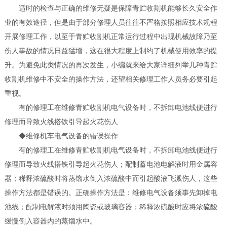
适时的检查与正确的维修无疑是保障青贮收割机能够长久安全作
业的有效途径，但是由于部分修理人员往往不严格按照相应技术规程
开展修理工作，以至于青贮收割机正常运行过程中出现机械故障乃至
伤人事故的情况日益猛增，这在很大程度上制约了机械使用效率的提
升。为避免此类情况的再次发生，小编就来给大家详细列举几种青贮
收割机维修中不安全的操作方法，还望相关修理工作人员务必要引起
重视。
有的修理工在维修青贮收割机电气设备时，不拆卸电池线便进行
修理而导致火线搭铁引导起火花伤人
◆维修机车电气设备的错误操作
有的修理工在维修青贮收割机电气设备时，不拆卸电池线便进行
修理而导致火线搭铁引导起火花伤人；配制蓄电池电解液时用金属容
器；稀释浓硫酸时将蒸馏水倒入浓硫酸中而引起酸液飞溅伤人，这些
操作方法都是错误的。正确操作方法是：维修电气设备须事先卸掉电
池线；配制电解液时须用陶瓷或玻璃容器；稀释浓硫酸时应将浓硫酸
缓慢倒入容器内的蒸馏水中。