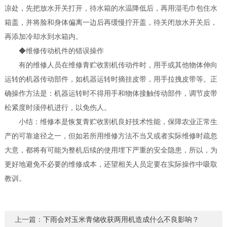
凉处，先把放水开关打开，待水箱的水温降低后，再用湿毛巾包住水
箱盖，并将脸和身体偏离一边后再缓慢拧开盖，待关闭放水开关后，
再添加冷却水到水箱内。
◆维修传动机件的错误操作
有的维修人员在维修青贮收割机传动件时，用手或其他物体伸向
运转的机器传动部件，如机器运转时摘挂皮带，用手拉拽皮带等。正
确操作方法是：机器运转时不得用手和物体接触传动部件，调节皮带
松紧度时须停机进行，以免伤人。
小结：维修本是恢复青贮收割机良好技术性能，保障农业正常生
产的可靠途径之一，但如若所用维修方法不当又或者实际维修时疏忽
大意，都将有可能为整机后续的使用埋下严重的安全隐患，所以，为
更好地避免不必要的维修成本，还望相关人员定要在实际操作中吸取
教训。
上一篇：
下雨会对玉米青储收获两用机造成什么不良影响？