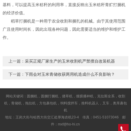
基料，可以提高玉米秸秆的利用率，直接反映出玉米秸秆青贮打捆机
的经济价值。
稻草打捆机是一种用于农业收割和捆扎的机械。由于其使用范围
广且使用时间长，因此出现各种问题，因此需要适当的维护和维护工
作。
上一篇：
采买正规厂家生产的玉米收割机严禁擅自改装机器
下一篇：
下雨会对玉米青储收获两用机造成什么不良影响？
网站关键词：圆捆机，圆捆打捆机，搂草机，缠膜播种机，克拉斯全系，收割
机，青储机，拖拉机，方包裹包机，饲料搅拌车，推料机器人，叉车，奥库裹包
机
地址：王岗大街与哈西大街交汇处厚海农机23-4 传真：0451-51073046 邮
件：mxf@ho-hi.cn