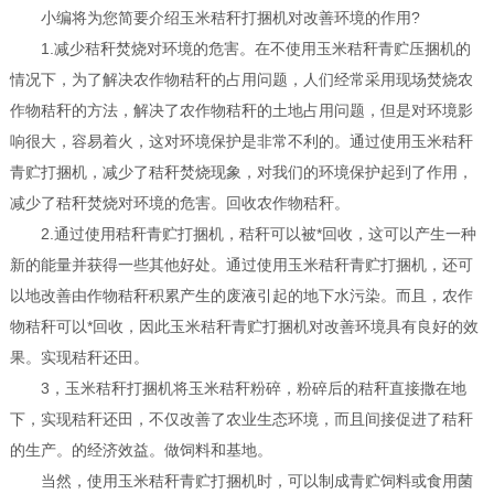
小编将为您简要介绍玉米秸秆打捆机对改善环境的作用?
1.减少秸秆焚烧对环境的危害。在不使用玉米秸秆青贮压捆机的
情况下，为了解决农作物秸秆的占用问题，人们经常采用现场焚烧农
作物秸秆的方法，解决了农作物秸秆的土地占用问题，但是对环境影
响很大，容易着火，这对环境保护是非常不利的。通过使用玉米秸秆
青贮打捆机，减少了秸秆焚烧现象，对我们的环境保护起到了作用，
减少了秸秆焚烧对环境的危害。回收农作物秸秆。
2.通过使用秸秆青贮打捆机，秸秆可以被*回收，这可以产生一种
新的能量并获得一些其他好处。通过使用玉米秸秆青贮打捆机，还可
以地改善由作物秸秆积累产生的废液引起的地下水污染。而且，农作
物秸秆可以*回收，因此玉米秸秆青贮打捆机对改善环境具有良好的效
果。实现秸秆还田。
3，玉米秸秆打捆机将玉米秸秆粉碎，粉碎后的秸秆直接撒在地
下，实现秸秆还田，不仅改善了农业生态环境，而且间接促进了秸秆
的生产。的经济效益。做饲料和基地。
当然，使用玉米秸秆青贮打捆机时，可以制成青贮饲料或食用菌