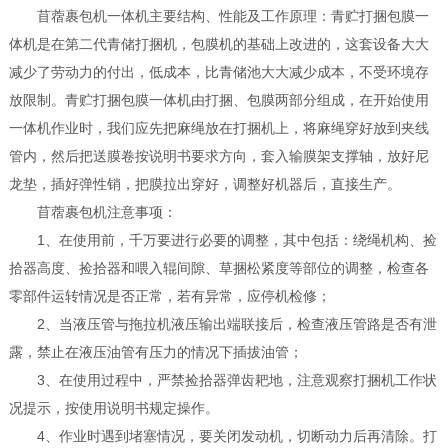
苜蓿裹包机一体机主要结构、性能及工作原理：青贮打捆包膜一
体机是在第二代青储打捆机，包膜机的基础上改进的，这套设备大大
减少了劳动力的付出，低成本，比青储池大大减少成本，不受环境存
放限制。青贮打捆包膜一体机由打捆、包膜两部分组成，在开始使用
一体机作业时，我们应先把麻绳放在打捆机上，将麻绳穿好放到夹线
管内，然后把送膜卷按说明书要求方向，套入输膜架支撑轴，放好尼
龙垫，插好弹性销，把膜拉出穿好，调整好机器后，直接生产。
苜蓿裹包机注意事项：
1、在使用前，千万要进行必要的调整，其中包括：绕绳机构、捡
拾器高度、捡拾器和喂入辊间隙、草捆松紧度等部位的调整，检查各
零部件运转情况是否正常，若有异常，应停机检修；
2、当液压管与拖拉机液压输出端联接后，检查液压管路是否有泄
露，禁止在液压油管有压力的情况下插拔油管；
3、在使用过程中，严禁捡拾器弹齿耙地，注意观察打捆机工作状
况提示，按使用说明书规定操作。
4、作业时遇到堵塞情况，要关闭发动机，切断动力后再清除。打