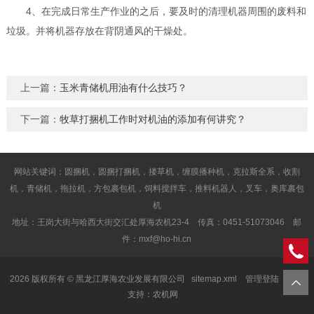
4、在完成日常生产作业的之后，要及时的清理机器周围的废料和
垃圾。并将机器存放在背阴通风的干燥处。
上一篇：
玉米青储机用油有什么技巧？
下一篇：
牧草打捆机工作时对机油的添加有何讲究？
网站关键词：圆捆机，圆捆打捆机，搂草机，缠膜播种机，克拉斯全系，收割
机，青储机，拖拉机，方包裹包机，饲料搅拌车，推料机器人，叉车，奥库裹包
机
地址：王岗大街与哈西大街交汇处厚海农机23-4 传真：0451-51073046 邮
件：mxf@ho-hi.cn
2026 版权所有 © 黑龙江厚海农业发展有限公司
sitemap.xml
管理登陆
技术
支持：
农机网