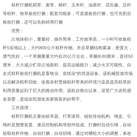
秸秆打捆机稻草、麦草、棉杆、玉米杆、油菜杆、花生藤。豆杆
等秸秆、牧草捡拾打捆；配套功能多，可直接捡拾打捆，也可先割后
捡拾打捆，还可以先粉碎再打捆
优势：
占地体积小，重量轻，操作简单，工作效率高，一小时可收集秸
秆5亩地以上，大约800公斤秸秆作物。并且草捆结构紧凑，密度大，
透气性好，一个草捆重量大约在20公斤左右，草捆长80厘米，直径50
厘米，大大减少贮存占地面积、提高运输能力，减少火灾可能性。自
走式秸秆捡拾打捆机是畜牧业、造纸业*的优选设备。该机械投放市场
以后解决秸秆回收、改善农村焚烧秸杆带来的环境污染及提高秸草的
利用质量起到了巨大的推动作用。该机自推出以来，深受广大农民朋
友喜爱，是咱农民朋友发家致富的好帮手。
工作原理：
秸秆打捆机主要由拾禾器、打草滚筒、链轮传动机构、绳盒、引
绳杆及预警装置、液压控制机构等部件组成。打捆时自动引绳，自动
拾取秸秆作物，自动打捆，自动切绳，通过对槽轮大小的调整，来改