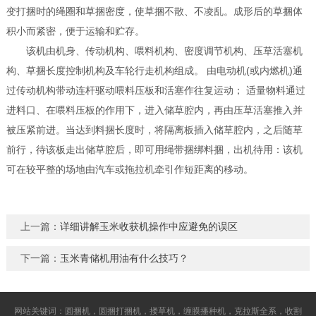
变打捆时的绳圈和草捆密度，使草捆不散、不凌乱。成形后的草捆体
积小而紧密，便于运输和贮存。
该机由机身、传动机构、喂料机构、密度调节机构、压草活塞机
构、草捆长度控制机构及车轮行走机构组成。 由电动机(或内燃机)通
过传动机构带动连杆驱动喂料压板和活塞作往复运动； 适量物料通过
进料口、在喂料压板的作用下，进入储草腔内，再由压草活塞推入并
被压紧前进。当达到料捆长度时，将隔离板插入储草腔内，之后随草
前行，待该板走出储草腔后，即可用绳带捆绑料捆，出机待用：该机
可在较平整的场地由汽车或拖拉机牵引作短距离的移动。
上一篇：
详细讲解玉米收获机操作中应避免的误区
下一篇：
玉米青储机用油有什么技巧？
网站关键词：圆捆机，圆捆打捆机，搂草机，缠膜播种机，克拉斯全系，收割