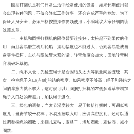
圆捆打捆机是我们日常生活中经常使用的设备，如果长期使用就
会出现各种问题，不仅会降低工作效率，还会造成严重的危险。为了
保证人身安全，必须严格按照操作要领使用，小编建议大家仔细阅读
这篇文章。
一、主机和圆捆打捆机的限位臂要连接好，太松起不到限位的作
用，而且容易磨主机后轮胎，摆动幅度也不能过大，否则容易造成自
身零件损坏，主机与限位臂太紧的话，转弯角度会加大，田地转弯时
容易破坏草耙。
二、绳不入仓，先检查绳子是否因结头太大等质量问题缠绕，其
次，检查绳子入口(左侧)的结的密度。如果密度不够高，绳子和绳结之
间的摩擦力就不够大，这时候可以让圆捆打捆机的左侧多送草来增加
绳子入口处的摩擦力，加快绳子进仓。
三、松包的调整，当麦节湿度较大，易于捡拾打捆时，可调低密
度孔，当麦节较干易碎，不易捡拾喂入时，应调高密度孔。还可以通
过调整捆绳的圈数，来捆扎麦秸，麦秸干，增加圈数，麦秸湿，减小
圈数。