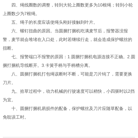
四、绳线圈数的调整，转到大轮上圈数更多为10根绳；转到小轮
上圈数少为7根绳。
五、绳子的长度应该使绳头刚好接触到叶片。
六、螺钉扭曲的原因。当圆捆打捆机吃满麦节后，报警器没报
警，麦节就会堆堵在入口处，此时若继续行走，就会造成保护螺丝的
扭断。
七、报警端口不报警的原因：1.圆捆打捆机电源连接不正确。2.圆
捆打捆机导线断开。3.卡簧手柄与手柄槽分离。
八、圆捆打捆机打包绳该断时不断，可能是刀片钝了，需要更换
刀片。
九、拾草过程中，动力机械的行驶速度可以稍快，小四驱时以2挡
为宜。
十、圆捆打捆机易损件的配备，保护螺丝及刀片应随草配备，以
免耽误工时。