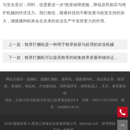
与安全意识；同时，也需要进一步*政策保障措施，降低农民购买与维
护机械的经济压力。我们相信，随着科技的不断发展与政策支持的加
大，缠膜播种机将会在未来的农业生产中发挥更大的作用。
上一篇：
牧草打捆机是一种用于牧草收获与处理的农业机械
下一篇：
牧草打捆机可以提高牧草的收集效率质量和储存运输的便利性
网站关键词：圆捆机，圆捆打捆机，搂草机，缠膜播种机，克拉斯全系，收割
机，青储机，拖拉机，方包裹包机，饲料搅拌车，推料机器人，叉车，奥库裹包
机
地址：王岗大街与哈西大街交汇处厚海农机23-4 传真：0451-51073046 邮
件：mxf@ho-hi.cn
2026 版权所有 © 黑龙江厚海农业发展有限公司
sitemap.xml
管理登陆
技术