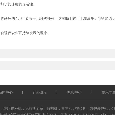
加了其使用的灵活性。
收获后的茬地上直接开出种沟播种，这有助于防止土壤流失，节约能源
合现代农业可持续发展的理念。
新闻中心
产品展示
视频中心
技术文
|
|
|
，缠膜播种机，克拉斯全系，收割机，青储机，拖拉机，方包裹包机，饲