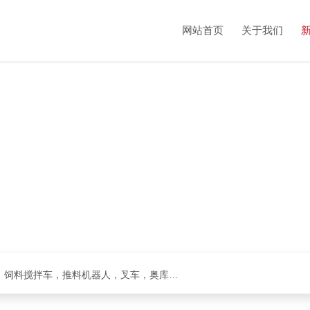
网站首页
关于我们
克拉斯全系，收割机，青储机，拖拉机，方包裹包机，饲料搅拌车，推料机器人，叉车，奥库裹包机