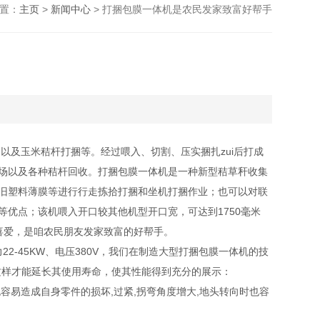
置：
主页
>
新闻中心
> 打捆包膜一体机是农民发家致富好帮手
及玉米秸杆打捆等。经过喂入、切割、压实捆扎zui后打成
场以及各种秸杆回收。打捆包膜一体机是一种新型秸草秆收集
旧塑料薄膜等进行行走拣拾打捆和坐机打捆作业；也可以对联
优点；该机喂入开口较其他机型开口宽，可达到1750毫米
友喜爱，是咱农民朋友发家致富的好帮手。
-45KW、电压380V，我们在制造大型打捆包膜一体机的技
这样才能延长其使用寿命，使其性能得到充分的展示：
容易造成自身零件的损坏,过紧,拐弯角度增大,地头转向时也容