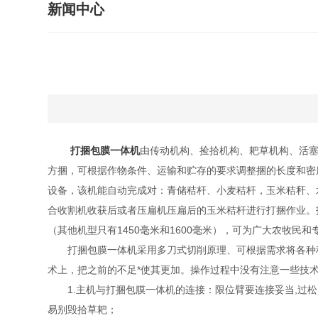
新闻中心
打捆包膜一体机
由传动机构、捡拾机构、耙草机构、活塞
方捆，可根据作物条件、运输和贮存的要求调整捆的长度和密
设备，该机能自动完成对：青储秸杆、小麦秸杆，玉米秸秆、
合收割机收获后或者压扁机压扁后的玉米秸杆进行打捆作业。
（其他机型只有1450毫米和1600毫米），可为广大农牧
打捆包膜一体机采用多刀式切削原理、可根据需求将各种秸秆、
术上，把之前的不足*使其更加。操作过程中没有注意一些技
1.主机与打捆包膜一体机的连接：限位臂要连接妥当,过松起
易别毁拾草耙；