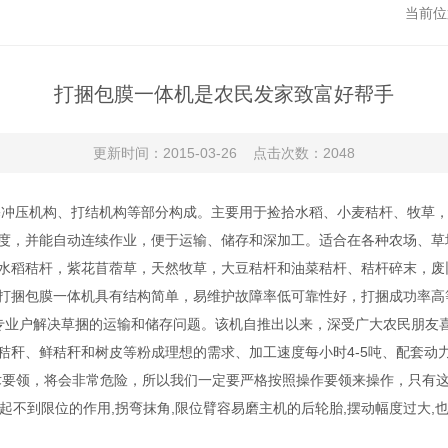
当前位
打捆包膜一体机是农民发家致富好帮手
更新时间：2015-03-26 点击次数：2048
冲压机构、打结机构等部分构成。主要用于捡拾水稻、小麦秸杆、牧草，以
度，并能自动连续作业，便于运输、储存和深加工。适合在各种农场、草
水稻秸杆，紫花苜蓿草，天然牧草，大豆秸杆和油菜秸杆、秸杆碎末，废
打捆包膜一体机具有结构简单，易维护故障率低可靠性好，打捆成功率高等
民和专业户解决草捆的运输和储存问题。该机自推出以来，深受广大农民朋
鲜秸秆和树皮等粉成理想的需求、加工速度每小时4-5吨、配套动力22
术要领，将会非常危险，所以我们一定要严格按照操作要领来操作，只有
不到限位的作用,拐弯抹角,限位臂容易磨主机的后轮胎,摆动幅度过大,也