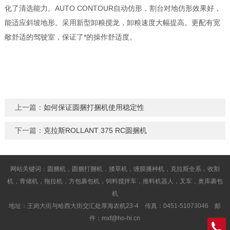
化了清选能力。AUTO CONTOUR自动仿形，割台对地仿形效果好，
能适应斜坡地形。采用新型卸粮搅龙，卸粮速度大幅提高。更配有宽
敞舒适的驾驶室，保证了*的操作舒适度。
上一篇：
如何保证圆捆打捆机使用稳定性
下一篇：
克拉斯ROLLANT 375 RC圆捆机
网站关键词：圆捆机，圆捆打捆机，搂草机，缠膜播种机，克拉斯全系，收割
机，青储机，拖拉机，方包裹包机，饲料搅拌车，推料机器人，叉车，奥库裹包
机
地址：王岗大街与哈西大街交汇处厚海农机23-4 传真：0451-51073046 邮
件：mxf@ho-hi.cn