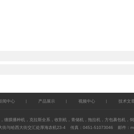
新闻中心
产品展示
视频中心
技术文
|
|
|
，缠膜播种机，克拉斯全系，收割机，青储机，拖拉机，方包裹包机，饲
与哈西大街交汇处厚海农机23-4 传真：0451-51073046 邮件：mxf@