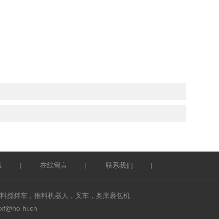
章
在线留言
联系我们
|
|
|
料搅拌车，推料机器人，叉车，奥库裹包机
ho-hi.cn