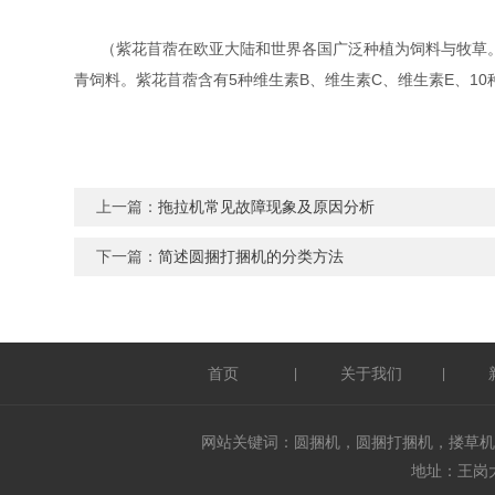
（紫花苜蓿在欧亚大陆和世界各国广泛种植为饲料与牧草。
青饲料。紫花苜蓿含有5种维生素B、维生素C、维生素E、1
上一篇：
拖拉机常见故障现象及原因分析
下一篇：
简述圆捆打捆机的分类方法
首页
关于我们
|
|
网站关键词：圆捆机，圆捆打捆机，搂草机
地址：王岗大街