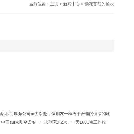
当前位置：
主页
>
新闻中心
> 紫花苜蓿的抢收
所以我们厚海公司全力以赴，像朋友一样给予合理的健康的建
国zui大割草设备（一次割宽9.2米，一天1000亩工作效