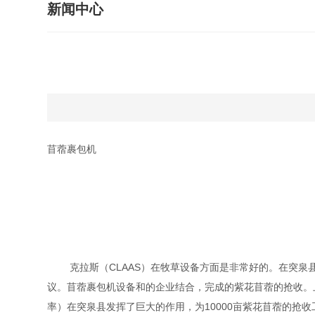
新闻中心
苜蓿裹包机
克拉斯（CLAAS）在牧草设备方面是非常好的。在突泉县
议。苜蓿裹包机设备和的企业结合，完成的紫花苜蓿的抢收。上图为
率）在突泉县发挥了巨大的作用，为10000亩紫花苜蓿的抢