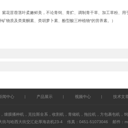
紫花苜蓿茎叶柔嫩鲜美，不论青饲、青贮、调制青干草、加工草粉、用于
0种矿物质及类黄酮素、类胡萝卜素、酚型酸三种植物*的营养素。）
新闻中心
产品展示
视频中心
技术文
|
|
|
，缠膜播种机，克拉斯全系，收割机，青储机，拖拉机，方包裹包机，饲
与哈西大街交汇处厚海农机23-4 传真：0451-51073046 邮件：mxf@