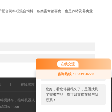
配合饲料或混合饲料，各类畜禽都喜食，也是养猪及养禽业
在线交流
您好！欢迎前来咨询，很高兴为您
咨询热线：13339316598
服务，请问您要咨询什么问题呢？
章
在线留言
联系我们
|
|
|
您好，看您停留很久了，是否找到
了需求产品，您可以直接在线与我
料搅拌车，推料机器人，叉车，奥库裹包机
联系！
ho-hi.cn