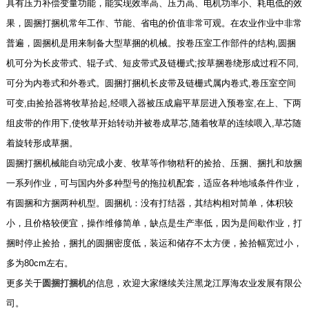
具有压力补偿变量功能，能实现效率高、压力高、电机功率小、耗电低的效
果，圆捆打捆机常年工作、节能、省电的价值非常可观。在农业作业中非常
普遍，圆捆机是用来制备大型草捆的机械。按卷压室工作部件的结构,圆捆
机可分为长皮带式、辊子式、短皮带式及链栅式;按草捆卷绕形成过程不同,
可分为内卷式和外卷式。圆捆打捆机长皮带及链栅式属内卷式,卷压室空间
可变,由捡拾器将牧草拾起,经喂入器被压成扁平草层进入预卷室,在上、下两
组皮带的作用下,使牧草开始转动并被卷成草芯,随着牧草的连续喂入,草芯随
着旋转形成草捆。
圆捆打捆机械能自动完成小麦、牧草等作物秸秆的捡拾、压捆、捆扎和放捆
一系列作业，可与国内外多种型号的拖拉机配套，适应各种地域条件作业，
有圆捆和方捆两种机型。圆捆机：没有打结器，其结构相对简单，体积较
小，且价格较便宜，操作维修简单，缺点是生产率低，因为是间歇作业，打
捆时停止捡拾，捆扎的圆捆密度低，装运和储存不太方便，捡拾幅宽过小，
多为80cm左右。
更多关于
圆捆打捆机
的信息，欢迎大家继续关注黑龙江厚海农业发展有限公
司。