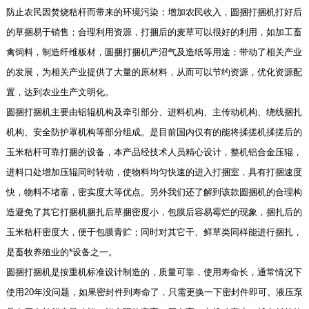
防止农民因焚烧秸杆而带来的环境污染；增加农民收入，圆捆打捆机打好后
的草捆易于销售；合理利用资源，打捆后的麦草可以很好的利用，如加工畜
禽饲料，制造纤维板材，圆捆打捆机产沼气及造纸等用途；带动了相关产业
的发展，为相关产业提供了大量的原材料，从而可以节约资源，优化资源配
置，达到农业生产文明化。
圆捆打捆机主要由铝辊机构及牵引部分、进料机构、主传动机构、绕线捆扎
机构、安全防护罩机构等部分组成。是目前国内仅有的能将揉搓机揉搓后的
玉米秸杆可靠打捆的设备，本产品经技术人员精心设计，整机铝合金压辊，
进料口处增加压辊同时转动，使物料均匀快速的进入打捆室，具有打捆速度
快，物料不堵塞，密实度大等优点。另外我们还了解到该款圆捆机的合理构
造避免了其它打捆机捆扎后草捆密度小，包膜后容易霉烂的现象，捆扎后的
玉米秸杆密度大，便于包膜青贮；同时对其它干、鲜草类同样能进行捆扎，
是畜牧养殖业的*设备之一。
圆捆打捆机是按重机标准设计制造的，质量可靠，使用寿命长，通常情况下
使用20年没问题，如果密封件到寿命了，只需更换一下密封件即可。液压泵