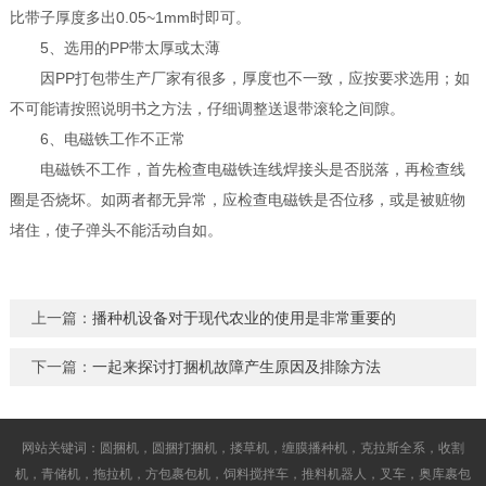
比带子厚度多出0.05~1mm时即可。
5、选用的PP带太厚或太薄
因PP打包带生产厂家有很多，厚度也不一致，应按要求选用；如
不可能请按照说明书之方法，仔细调整送退带滚轮之间隙。
6、电磁铁工作不正常
电磁铁不工作，首先检查电磁铁连线焊接头是否脱落，再检查线
圈是否烧坏。如两者都无异常，应检查电磁铁是否位移，或是被赃物
堵住，使子弹头不能活动自如。
上一篇：
播种机设备对于现代农业的使用是非常重要的
下一篇：
一起来探讨打捆机故障产生原因及排除方法
网站关键词：圆捆机，圆捆打捆机，搂草机，缠膜播种机，克拉斯全系，收割
机，青储机，拖拉机，方包裹包机，饲料搅拌车，推料机器人，叉车，奥库裹包