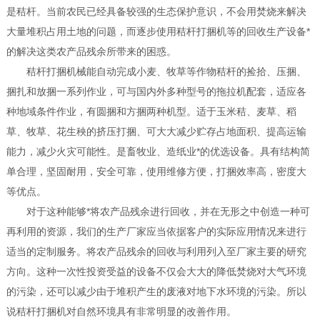
是秸杆。当前农民已经具备较强的生态保护意识，不会用焚烧来解决
大量堆积占用土地的问题，而逐步使用秸杆打捆机等的回收生产设备*
的解决这类农产品残余所带来的困惑。
秸杆打捆机械能自动完成小麦、牧草等作物秸杆的捡拾、压捆、
捆扎和放捆一系列作业，可与国内外多种型号的拖拉机配套，适应各
种地域条件作业，有圆捆和方捆两种机型。适于玉米秸、麦草、稻
草、牧草、花生秧的挤压打捆、可大大减少贮存占地面积、提高运输
能力，减少火灾可能性。是畜牧业、造纸业*的优选设备。具有结构简
单合理，坚固耐用，安全可靠，使用维修方便，打捆效率高，密度大
等优点。
对于这种能够*将农产品残余进行回收，并在无形之中创造一种可
再利用的资源，我们的生产厂家应当依据客户的实际应用情况来进行
适当的定制服务。将农产品残余的回收与利用列入至厂家主要的研究
方向。这种一次性投资受益的设备不仅会大大的降低焚烧对大气环境
的污染，还可以减少由于堆积产生的废液对地下水环境的污染。所以
说秸杆打捆机对自然环境具有非常明显的改善作用。