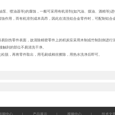
泵、喷油器等)的腐蚀，一般可采用有机溶剂(如汽油、煤油、酒精等)进
蚀作用，而有机溶剂成本高昂，因此在清洗铝合金零件时，可配制铝合金
易刮伤零件表面，故清除精密零件上的积炭应采用木制或竹制刮倒进行清
接触到的部位不易清洗干净。
松脱，再将零件取出，用毛刷或棉丝擦除，用热水洗净后即可。
新闻中心
产品展示
视频中心
技术文
|
|
|