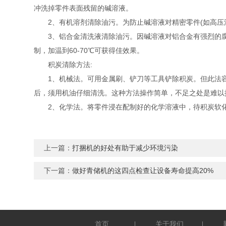
冲洗掉零件表面残留的碱溶液。
2、有机溶剂清除油污。为防止碱溶液对精密零件(如高压油
3、铝合金清洗液清除油污。因碱溶液对铝合金有强烈的腐
制，加温到60-70℃可获得佳效果。
积炭清除方法:
1、机械法。可用金属刷、铲刀等工具铲除积炭。但此法容
后，须用机油仔细清洗。这种方法操作简单，不足之处是难以
2、化学法。将零件浸在配制好的化学溶液中，待积炭软化
上一篇：
打捆机的好处有助于减少环境污染
下一篇：
做好青储机的这四点检查让设备寿命提高20%
首页
关于我们
|
|