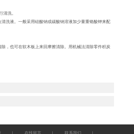
行清洗。
清洗液。一般采用硅酸钠或碳酸钠溶液加少量重铬酸钾来配
除，也可在软木板上来回摩擦清除。用机械法清除零件积炭
章
在线留言
联系我们
|
|
|