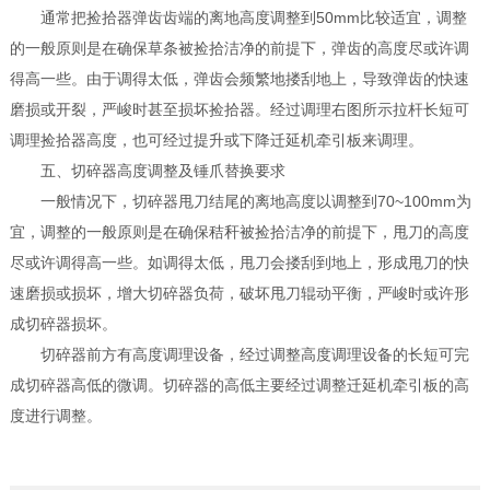
通常把捡拾器弹齿齿端的离地高度调整到50mm比较适宜，调整
的一般原则是在确保草条被捡拾洁净的前提下，弹齿的高度尽或许调
得高一些。由于调得太低，弹齿会频繁地搂刮地上，导致弹齿的快速
磨损或开裂，严峻时甚至损坏捡拾器。经过调理右图所示拉杆长短可
调理捡拾器高度，也可经过提升或下降迁延机牵引板来调理。
五、切碎器高度调整及锤爪替换要求
一般情况下，切碎器甩刀结尾的离地高度以调整到70~100mm为
宜，调整的一般原则是在确保秸秆被捡拾洁净的前提下，甩刀的高度
尽或许调得高一些。如调得太低，甩刀会搂刮到地上，形成甩刀的快
速磨损或损坏，增大切碎器负荷，破坏甩刀辊动平衡，严峻时或许形
成切碎器损坏。
切碎器前方有高度调理设备，经过调整高度调理设备的长短可完
成切碎器高低的微调。切碎器的高低主要经过调整迁延机牵引板的高
度进行调整。