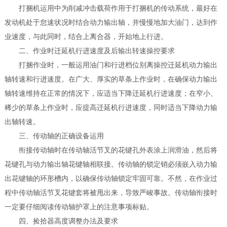
打捆机运用中为削减冲击载荷作用于打捆机的传动系统，最好在
发动机处于怠速状况时结合动力输出轴，并慢慢地加大油门，达到作
业速度，与此同时，结合上离合器，开始地上行进。
二、作业时迁延机行进速度及后输出转速操控要求
打捆作业时，一般运用油门和行进档位别离操控迁延机动力输出
轴转速和行进速度。在广大、厚实的草条上作业时，在确保动力输出
轴转速维持在正常的情况下，应适当下降迁延机行进速度；在窄小、
稀少的草条上作业时，应提高迁延机行进速度，同时适当下降动力输
出轴转速。
三、传动轴的正确设备运用
衔接传动轴时在传动轴活节叉的花键孔外表涂上润滑油，然后将
花键孔与动力输出轴花键轴相联接。传动轴的锁定销必须嵌入动力输
出花键轴的环形槽内，以确保传动轴锁定牢固可靠。不然，在作业过
程中传动轴活节叉花键套将被甩出来，导致严峻事故。传动轴衔接时
一定要仔细阅读传动轴护罩上的注意事项标贴。
四、捡拾器高度调整办法及要求