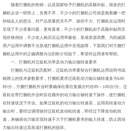
随着打捆机的热销，以及国家给予打捆机的高额补贴，很多的打
捆机企业一哄而上，良莠不齐，不少小的打捆机公司就是抱着赚一把
快钱走人的想法，对产品质量把关不严、操控不力、打捆机在运用时
呈现了不少质量问题，更有甚者，不少小的打捆机由于高额补贴而呈
现价格倒挂，不少农人购买后运用率极低，形成资源浪费。为削减因
用户运用中调整不当形成打捆机运用中呈现故障，下面我们对方捆打
捆机运用中的正确调整办法剖析介绍如下，希望对运用者有帮助。
一、打捆机对迁延机功率及动力输出轴转速要求
打捆机与迁延机匹配时，迁延机功率要契合打捆机运用说明书或
铭牌上的技术参数要求，打捆机要求迁延机动力输出轴转速多为540
转/分，方捆打捆机作业时要确保柱塞往复频次约在85～100次/分。迁
延机在带打捆机作业时应在额外的动力输出轴转速下操作，使打捆机
在转速状况下作业。如果迁延机的动力输出转速高，运用高转速动力
输出时，要经过调理操控迁延机发动机转速，即经过下降发动机转
速，来确保动力输呈现转速不大于打捆机要求的输入转速，防止因动
力输出转速过高形成打捆机的损坏。