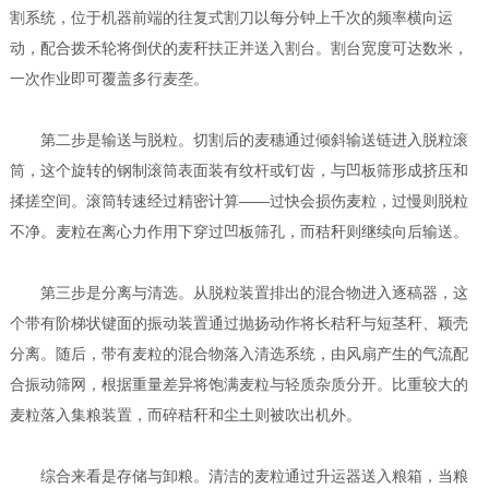
割系统，位于机器前端的往复式割刀以每分钟上千次的频率横向运
动，配合拨禾轮将倒伏的麦秆扶正并送入割台。割台宽度可达数米，
一次作业即可覆盖多行麦垄。
第二步是输送与脱粒。切割后的麦穗通过倾斜输送链进入脱粒滚
筒，这个旋转的钢制滚筒表面装有纹杆或钉齿，与凹板筛形成挤压和
揉搓空间。滚筒转速经过精密计算——过快会损伤麦粒，过慢则脱粒
不净。麦粒在离心力作用下穿过凹板筛孔，而秸秆则继续向后输送。
第三步是分离与清选。从脱粒装置排出的混合物进入逐稿器，这
个带有阶梯状键面的振动装置通过抛扬动作将长秸秆与短茎秆、颖壳
分离。随后，带有麦粒的混合物落入清选系统，由风扇产生的气流配
合振动筛网，根据重量差异将饱满麦粒与轻质杂质分开。比重较大的
麦粒落入集粮装置，而碎秸秆和尘土则被吹出机外。
综合来看是存储与卸粮。清洁的麦粒通过升运器送入粮箱，当粮