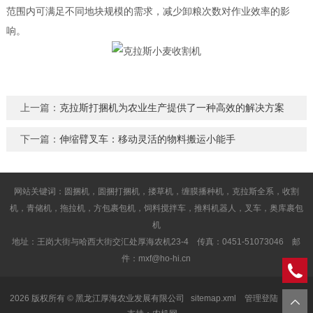
范围内可满足不同地块规模的需求，减少卸粮次数对作业效率的影
响。
上一篇：
克拉斯打捆机为农业生产提供了一种高效的解决方案
下一篇：
伸缩臂叉车：移动灵活的物料搬运小能手
网站关键词：圆捆机，圆捆打捆机，搂草机，缠膜播种机，克拉斯全系，收割
机，青储机，拖拉机，方包裹包机，饲料搅拌车，推料机器人，叉车，奥库裹包
机
地址：王岗大街与哈西大街交汇处厚海农机23-4 传真：0451-51073046 邮
件：mxf@ho-hi.cn
2026 版权所有 © 黑龙江厚海农业发展有限公司
sitemap.xml
管理登陆
技术