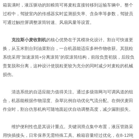
箱装满时，液压驱动的卸粮筒可将麦粒直接转移到运输车辆中。整个
过程中，驾驶室内的传感器实时监测损失率、含杂率等参数，驾驶员
可通过触控屏调整滚筒转速、风扇风量等设置。
克拉斯小麦收割机
的核心优势在于其模块化设计。割台可快速更
换，从玉米割台到油菜割台，一台机器能适应多种作物收获。其脱粒
系统采用“加速滚筒+分离滚筒”的双滚筒结构，前段负责初脱，后段负
责复脱和分离，这种设计使脱粒更较为充分的同时减少对麦粒的机械
损伤。
清选系统的自适应能力值得关注。通过多级筛网与可调风道的组
合，机器能根据作物湿度、杂草比例自动优化气流分配。在倒伏麦田
作业时，割台仿形机构可随地面起伏自动调整高度，减少漏割损失。
维护便利性也是其设计重点。关键润滑点集中布置，液压管路采
用快插接头，日常保养无需特殊工具。粮箱容量经过优化，在8-12吨