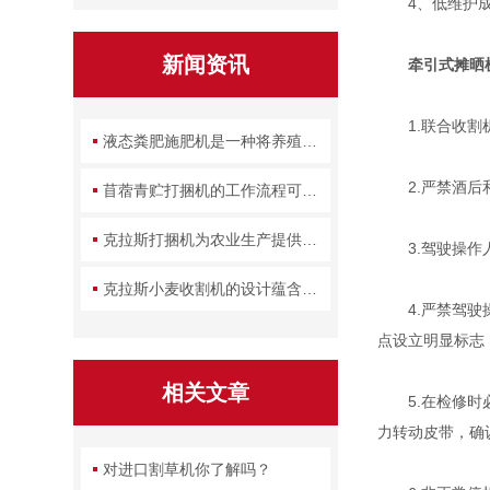
4、低维护成
新闻资讯
牵引式摊晒
1.联合收割机
液态粪肥施肥机是一种将养殖废弃物转化为农田养分的设备
2.严禁酒后和
苜蓿青贮打捆机的工作流程可拆解为几个关键环节
克拉斯打捆机为农业生产提供了一种高效的解决方案
3.驾驶操作人
克拉斯小麦收割机的设计蕴含了哪些实用智慧？
4.严禁驾驶操
点设立明显标志
相关文章
5.在检修时必
力转动皮带，确
对进口割草机你了解吗？