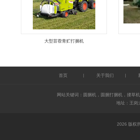
大型苜蓿青贮打捆机
首页
关于我们
|
|
网站关键词：圆捆机，圆捆打捆机，搂草机
地址：王岗大街
2026 版