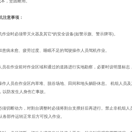
本，坚固耐用。
机注意事项：
作业时必须带灭火器及其它*的安全设备(如警示旗、警示牌等)。
患病未愈、疲劳过度、睡眠不足的驾驶操作人员驾机作业。
员在作业前对作业区域和通过的道路进行实地勘察，必要时设明显标志
作人员在作业区内草堆、脱谷场地、田间和地头躺卧休息。 机组人员及
，以防发生人身伤亡事故。
须切断动力，对割台调整时必须将割台支撑好后再进行。禁止非机组人
认各部件运转正常后方可投入作业。