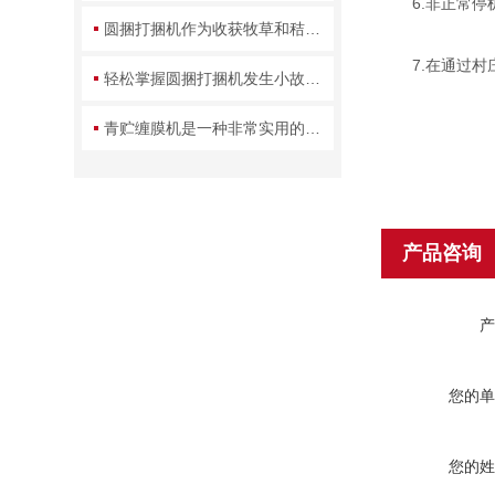
6.非正常停机
圆捆打捆机作为收获牧草和秸秆的主要机具
7.在通过村庄
轻松掌握圆捆打捆机发生小故障的解决方法
青贮缠膜机是一种非常实用的农业机械
产品咨询
产
您的单
您的姓