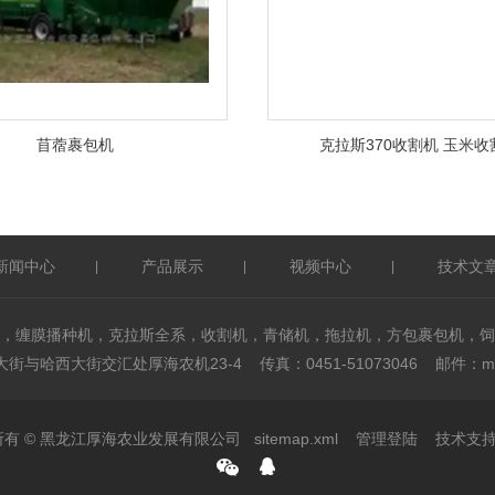
苜蓿裹包机
克拉斯370收割机 玉米收
新闻中心
产品展示
视频中心
技术文
|
|
|
，缠膜播种机，克拉斯全系，收割机，青储机，拖拉机，方包裹包机，饲
与哈西大街交汇处厚海农机23-4 传真：0451-51073046 邮件：mxf@
权所有 © 黑龙江厚海农业发展有限公司
sitemap.xml
管理登陆
技术支持