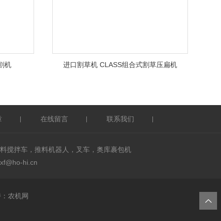
割机
进口割草机 CLASS组合式割草压扁机
章
在线留言
联系我们
|
|
|
料搅拌车，推料机器人，叉车，奥库裹包机
ho-hi.cn
：
农机网