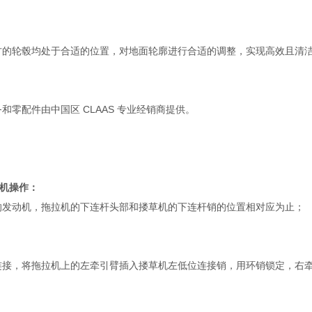
轮毂均处于合适的位置，对地面轮廓进行合适的调整，实现高效且清
零配件由中国区 CLAAS 专业经销商提供。
机操作：
的发动机，拖拉机的下连杆头部和搂草机的下连杆销的位置相对应为止；
连接，将拖拉机上的左牵引臂插入搂草机左低位连接销，用环销锁定，右