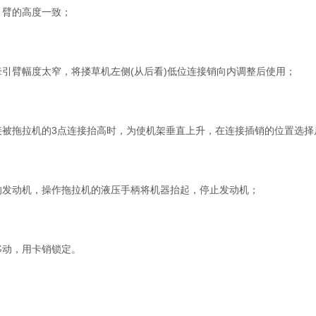
引臂的高度一致；
牵引臂幅度太窄，将搂草机左侧(从后看)低位连接销向内调整后使用；
接被拖拉机的3点连接抬高时，为使机架垂直上升，在连接插销的位置选择
的发动机，操作拖拉机的液压手柄将机器抬起，停止发动机；
移动，用卡销锁定。