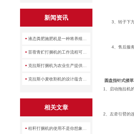
新闻资讯
3、转子下方的
液态粪肥施肥机是一种将养殖废弃物转化为农田养分的设备
4、售后服务和
苜蓿青贮打捆机的工作流程可拆解为几个关键环节
克拉斯打捆机为农业生产提供了一种高效的解决方案
克拉斯小麦收割机的设计蕴含了哪些实用智慧？
圆盘指针式搂草
1、启动拖拉机
相关文章
2、左牵引臂的
秸秆打捆机的使用不是你想象的那么简单