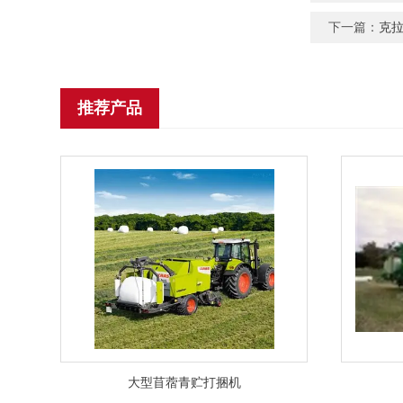
下一篇：
克
推荐产品
大型苜蓿青贮打捆机