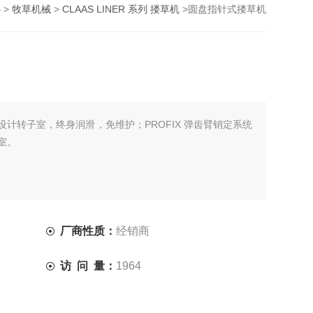
心
>
牧草机械
>
CLAAS LINER 系列 搂草机
>圆盘指针式搂草机
计转子室，终身润滑，免维护；PROFIX 弹齿臂销定系统
室。
厂商性质：
经销商
访 问 量：
1964