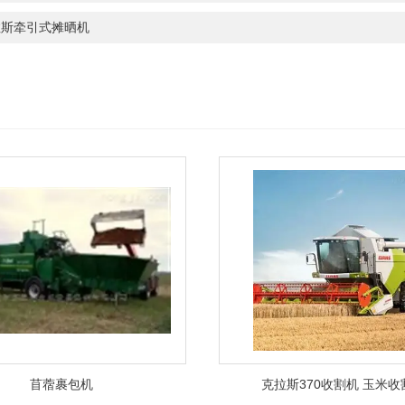
拉斯牵引式摊晒机
苜蓿裹包机
克拉斯370收割机 玉米收