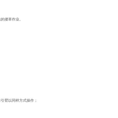
洁的搂草作业。
牵引臂以同样方式操作；