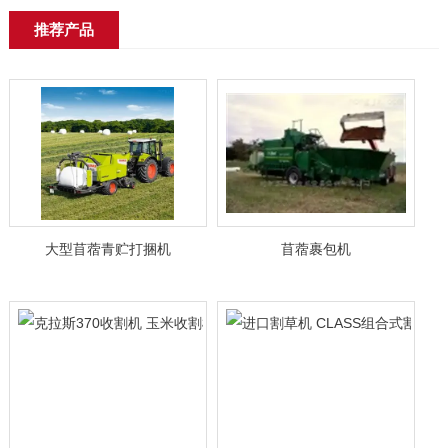
推荐产品
大型苜蓿青贮打捆机
苜蓿裹包机