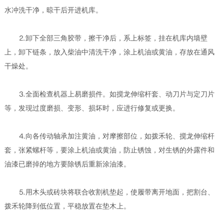
水冲洗干净，晾干后开进机库。
⒉卸下全部三角胶带，擦干净后，系上标签，挂在机库内墙壁
上，卸下链条，放入柴油中清洗干净，涂上机油或黄油，存放在通风
干燥处。
⒊全面检查机器上易磨损件。如搅龙伸缩杆套、动刀片与定刀片
等，发现过度磨损、变形、损坏时，应进行修复或更换。
⒋向各传动轴承加注黄油，对摩擦部位，如拨禾轮、搅龙伸缩杆
套，张紧螺杆等，要涂上机油或黄油，防止锈蚀，对生锈的外露件和
油漆已磨掉的地方要除锈后重新涂油漆。
⒌用木头或砖块将联合收割机垫起，使履带离开地面，把割台、
拨禾轮降到低位置，平稳放置在垫木上。