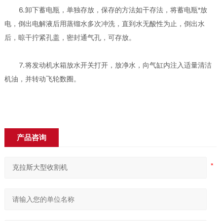
⒍卸下蓄电瓶，单独存放，保存的方法如干存法，将蓄电瓶*放
电，倒出电解液后用蒸镏水多次冲洗，直到水无酸性为止，倒出水
后，晾干拧紧孔盖，密封通气孔，可存放。
⒎将发动机水箱放水开关打开，放净水，向气缸内注入适量清洁
机油，并转动飞轮数圈。
产品咨询