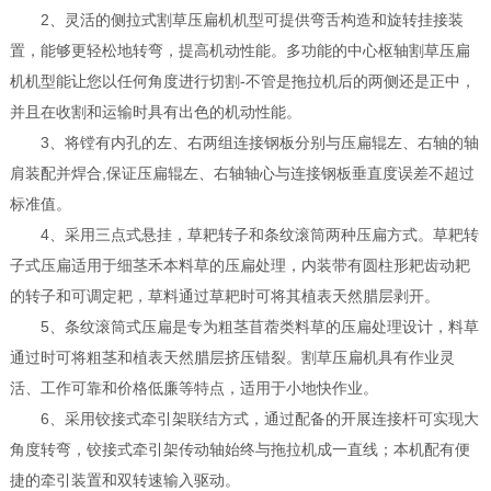
2、灵活的侧拉式割草压扁机机型可提供弯舌构造和旋转挂接装
置，能够更轻松地转弯，提高机动性能。多功能的中心枢轴割草压扁
机机型能让您以任何角度进行切割-不管是拖拉机后的两侧还是正中，
并且在收割和运输时具有出色的机动性能。
3、将镗有内孔的左、右两组连接钢板分别与压扁辊左、右轴的轴
肩装配并焊合,保证压扁辊左、右轴轴心与连接钢板垂直度误差不超过
标准值。
4、采用三点式悬挂，草耙转子和条纹滚筒两种压扁方式。草耙转
子式压扁适用于细茎禾本料草的压扁处理，内装带有圆柱形耙齿动耙
的转子和可调定耙，草料通过草耙时可将其植表天然腊层剥开。
5、条纹滚筒式压扁是专为粗茎苜蓿类料草的压扁处理设计，料草
通过时可将粗茎和植表天然腊层挤压错裂。割草压扁机具有作业灵
活、工作可靠和价格低廉等特点，适用于小地快作业。
6、采用铰接式牵引架联结方式，通过配备的开展连接杆可实现大
角度转弯，铰接式牵引架传动轴始终与拖拉机成一直线；本机配有便
捷的牵引装置和双转速输入驱动。