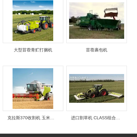
大型苜蓿青贮打捆机
苜蓿裹包机
克拉斯370收割机 玉米收割机
进口割草机 CLASS组合式割草压扁机