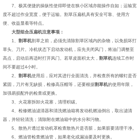
7、极其便捷的操纵性使得即使在狭小区域亦能操作自如；运输宽
度不超过作业宽度，便于运输。割草压扁机具有安全可靠、使用方
便、收益显着等特点。
大型组合压扁机
注意事项：
1、
割草机
割草之前，必须先清除割草区域内的杂物，以免损坏打
草头、刀片。冷机状态下启动发动机，应先关闭风门，将油门调整至
高点，启动后再适时打开风门。若草皮面积太大，
割草机
连续工作时
间不要超过4小时。
2、
割草机
使用后，应对其进行全面清洗，并检查所有的螺钉是否
紧固，刀片有无缺损，检修高压帽等，还要根据
割草机
的使用年限，
加强易损配件的检查或更换。
3、火花塞拆卸火花塞，清理积碳。
4、检修燃油滤清器和清洗燃油箱将发动机燃油倒出，取出滤清
器，并轻轻清洗；清除附在燃油箱中的水分和污物。
5、散热片透过发动机罩检查散热片是否脏，如果脏要清理干净。
6、燃油管检查燃油管，如果老化或漏油要及时更换。