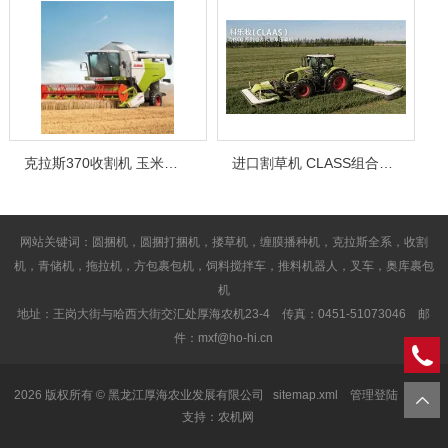
克拉斯370收割机 玉米收割机
进口割草机 CLASS组合式割草压扁机
网站关键词：圆捆机，圆捆打捆机，搂草机，缠膜播种机，克拉斯全系，收割
机，青储机，拖拉机，方包裹包机，饲料搅拌车，推料机器人，叉车，奥库裹包
机
地址：王岗大街与哈西大街交汇处厚海农机23-4 传真：0451-51073046 邮
件：mxf@ho-hi.cn
2026 版权所有 © 黑龙江厚海农业发展有限公司
sitemap.xml
管理登陆
技术
支持：
农机网