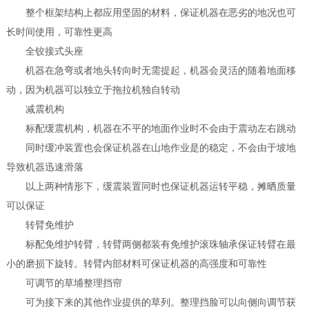
整个框架结构上都应用坚固的材料，保证机器在恶劣的地况也可
长时间使用，可靠性更高
全铰接式头座
机器在急弯或者地头转向时无需提起，机器会灵活的随着地面移
动，因为机器可以独立于拖拉机独自转动
减震机构
标配缓震机构，机器在不平的地面作业时不会由于震动左右跳动
同时缓冲装置也会保证机器在山地作业是的稳定，不会由于坡地
导致机器迅速滑落
以上两种情形下，缓震装置同时也保证机器运转平稳，摊晒质量
可以保证
转臂免维护
标配免维护转臂，转臂两侧都装有免维护滚珠轴承保证转臂在最
小的磨损下旋转。转臂内部材料可保证机器的高强度和可靠性
可调节的草埔整理挡帘
可为接下来的其他作业提供的草列。整理挡脸可以向侧向调节获