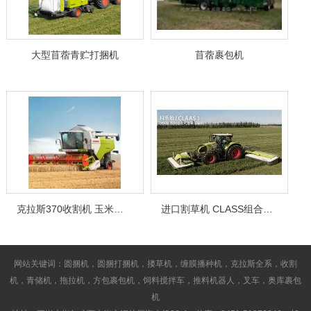
大型苜蓿青贮打捆机
苜蓿裹包机
克拉斯370收割机 玉米收割机
进口割草机 CLASS组合式割草压扁机
网站关键词：圆捆机，圆捆打捆机，搂草机，缠膜播种机，克拉斯全系，收割
机，青储机，拖拉机，方包裹包机，饲料搅拌车，推料机器人，叉车，奥库裹包
机