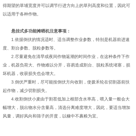
得期望的草埔宽度并可以调节行进方向上的草列高度和位置，因此可
以适用于各种作物。
悬挂式多功能摊晒机
注意事项：
1.依据倒伏的情况适时、适当调整作业参数，特别是机器前进速
度、割台参数、脱粒参数等。
2.尽量避免在清早或夜间作物返潮的时间作业，在这种条件下作
业，机器负荷大、作物难以分开，容易造成割台、脱粒系统堵塞，损
坏机器，收获损失也会增大。
3.倒伏严重时，尽可能按倒伏方向收割，使拨禾轮在切割器前扶
起作物，减少切割损失。
4.收割倒伏小麦由于割茬低加上根部含水率高，喂入量一般会大
幅增大，脱出物水分含量高，清选分离难度增大，因此，要适当增加
风量，调好风向和筛子的开度，以糠中不裹粮为宜。