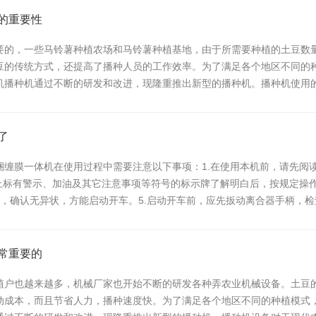
的重要性
要的，一些马铃薯种植农场和马铃薯种植基地，由于所需要种植的土豆数
豆的传统方式，还提高了播种人员的工作效率。为了满足各个地区不同的
机播种机通过不断的研发和改进，现隆重推出新型的播种机。播种机使用
了
捆缠膜一体机在使用过程中需要注意以下事项：1.在使用本机前，请先阅
上标有警示、加油及其它注意事项等符号的标示牌了解明白后，按规定操作
5周，确认无异状，方能启动开车。5.启动开车前，应先扳动离合器手柄，
常重要的
植户也越来越多，机械厂家也开始不断的研发各种弄农业机械设备。土豆
动成本，而且节省人力，播种速度快。为了满足各个地区不同的种植模式