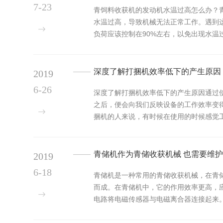
7-23
青饲料收获机的发动机水温过高怎么办？
水温过高，导致机械无法正常工作。遇到
负荷应该控制在90%左右，以免出现水
现漏水的现象...
深度了解打捆机效率低下的产生原因
2019
6-26
深度了解打捆机效率低下的产生原因通过
之后，便会向我们反映设备的工作效率变
捆机的人来说，有时候在使用的时候感觉
人来说，有时候在使...
青储机作为青储收获机械 也需要维
2019
6-18
青储机是一种常用的青储收获机械，在青
而成。在青储机中，它的作用效率更高，
电路将电磁传感器与电磁离合器连接起来
力并使其停止运转。...