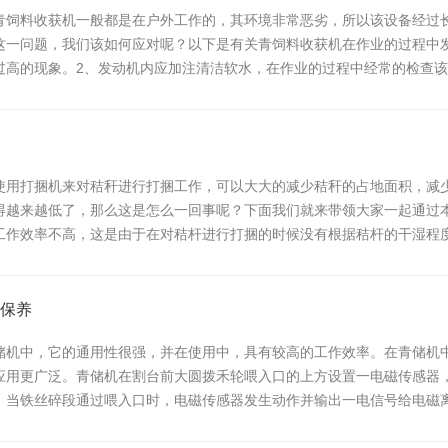
青饲料收获机一般都是在户外工作的，其环境非常恶劣，所以该设备经过
这一问题，我们该如何应对呢？以下是有关青饲料收获机在作业的过程中
温过高的现象。2、发动机内应加注清洁软水，在作业的过程中经常的检查
使用打捆机来对秸秆进行打捆工作，可以大大的减少秸秆的占地面积，减
得越来越低了，那么这是怎么一回事呢？下面我们就来带领大家一起通过
工作效率不高，这是由于在对秸杆进行打捆的时候没有根据秸杆的干湿程
护保养
储机中，它的通用性很强，并在使用中，具有较高的工作效率。在青储机
应用更广泛。青储机在割台前大圆拨禾轮喂入口的上方设置一电磁传感器
。当铁丝碎段通过喂入口时，电磁传感器发生动作并输出一电信号给电磁