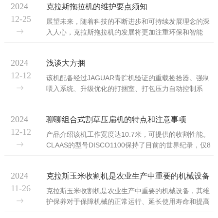
2024
克拉斯拖拉机的维护要点须知
力(45千克/千瓦)以上的重量动力比和高负载能力8轴距
12-25
长，驾驶舒适，重量分布合理9HEXASHIFT四区段变速
展望未来，随着科技的不断进步和可持续发展理念的深
箱10功率可达197到238马力注意事项：1.启动前，应检
入人心，克拉斯拖拉机的发展将更加注重环保和智能
查润滑油、燃油、冷却液和轮胎气压等，确认拖拉机各
化。智能控制系统、远程监控技术等也将被广泛应用于
部件安全技术状态良好。2.电起动机启动时，禁止直...
拖拉机的设计和制造中。这些创新将进一步推动农业生
2024
浅谈大方捆
产向绿色、智能的方向发展，作为农业机械化的代表，
12-12
其发展历程不仅见证了科技进步的力量，也映射出人类
该机配备经过JAGUAR青贮机验证的重载捡拾器。强制
社会变迁的轨迹。在未来，将继续以其特殊的魅力和价
喂入系统、升级优化的打捆室、打包压力自动控制系
值，为人类农业生产的进步贡献力量。克拉斯拖拉机的
统、先进的短直线传动设计及交互式的过载保护、中央
维护保养方法主要包括外观清洁、引擎维护、传动系统
自动润滑系统以及优化的操作终端等，确保了流畅的作
保养、轮胎保养以及液压系统检查。以下是这些方法的
2024
聊聊组合式割草压扁机的特点和注意事项
物流，很好的可靠性和舒适性。该进阶款方捆机打出的
相...
12-12
草捆捆形极为方正，草捆密度高，投资回报快，加上
产品介绍该机工作宽度达10.7米，可提供的收割性能。
CLAAS经过百年市场验证的打结器系统，没有捆绳残留
CLAAS的型号DISCO1100保持了目前的世界纪录，仅8
物。受到越来越多的用户、大型农场主和合作社的青
小时就收获了超过2,000亩的苜蓿！所有DISCO系列组
睐。●强制喂入系统，不易发生喂入堵塞。●CLAAS大方
合式割草压扁机均配备了CLAAS久经考验的MAXCUT切
捆5300RC进阶款采用加长型打捆室，草...
2024
克拉斯玉米收割机是农业生产中重要的机械设备
割器和多种其他功能。对于有大性能和出色收割质量要
11-26
求的大规模农场主和承包商而言，这将是明智之选。●其
克拉斯玉米收割机是农业生产中重要的机械设备，其维
的作业效率，目前苜蓿草切割世界纪录保持者。
护保养对于保障机械的正常运行、延长使用寿命和提高
●MAXCUT切割器，一片式刀座，并采用螺栓固定，提
作业效率至关重要。以下是对克拉斯玉米收割机的维护