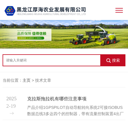
搜索
当前位置：
主页
> 技术文章
2025
克拉斯拖拉机有哪些注意事项
2-19
产品介绍1GPSPILOT自动导航转向系统2可接ISOBUS
数据总线3多达四个的控制器，带有流量控制装置4出厂
时整车重量5机械四点悬浮驾驶室6在发动机转速降低
时，行驶速度为40公里/小时或50公里/小时733千克/马