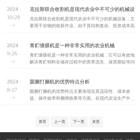
供非常好的收割质量和可靠性。●SAFETYLINK安全链
保养方法的介绍：一、日常维护1.清洁：每日工作结束
接模块，...
2024
克拉斯联合收割机是现代农业中不可少的机械设
后，应清理玉米联合收割机残留的灰尘、茎叶和其他杂
10-28
物。这有助于防止杂物堵塞部件和影响散热效果。2.检
备
克拉斯联合收割机是现代农业中不可少的机械设备，主
查连接：检查各组件连接是否松动，特别是破碎装置叶
要用于谷物的收获作业。由于其结构复杂、投资成本高
片、刮板输送机等关键部位，如有松动应及时紧固。3.
且工作环境恶劣，因此正确的维护保养对于延长其使用
传动系统检查：检查三角带、传动链、输送链条的张
寿命和提高工作效率至关重要。以下是具体介绍：1.磨
力，松动后进行调整，有损坏变形的要进行更换。...
2024
青贮缠膜机是一种非常实用的农业机械
合保养：新的或大修后的克拉斯联合收割机需要经过磨
9-26
合期。在磨合期间，应避免超负荷工作，速度不宜过
青贮缠膜机是一种非常实用的农业机械，它可以有效地
快，以减少机械磨损。2.日常保养：每班次工作前后都
解决青贮饲料在储存过程中的营养流失、保质期短等问
应进行检查和维护。包括检查各部件的紧固情况，润滑
题，对于提高畜牧业的生产效率和降低生产成本具有重
部位是否充足，以及是否有异常磨损或损坏。3.季节保
要意义。随着农业现代化的推进，将在农业生产中发挥
养：根据不同的季节和使用频率，进行适当的保养...
2024
圆捆打捆机的优势特点分析
越来越重要的作用，用于将青贮饲料进行打捆和包裹，
8-27
以保证饲料的营养和延长储存时间。青贮缠膜机的选购
圆捆打捆机的优势特点主要体现在其适应性、成本效
指南：-色泽：选择青贮打捆机的打包带时，纯料制成的
益、操作效率和捆绑效果等方面。在现代农业生产中，
打包带颜色通常比较鲜亮，这意味着使用了聚酯纯料，
打捆机是秸秆回收和牧草处理的重要设备，它能够帮助
其抗拉强度高，对机器的磨损也较小。-横截面：看打包
农户高效地完成作业，减少劳动强度，提高生产效率。
带的横截面，纯料的打包带横截面颜色应该为白色...
圆捆打捆机的优势特点分析：-适应多种地形：设计灵
首页
上一页
下一页
末页
活，能够适应种植面积较小的地块或丘陵地带，这使得
它在多变的地形条件下依然能够保持良好的作业效果。-
对地形影响小：紧凑的结构设计，它对地形的影响较