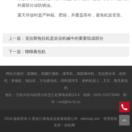
外露部分涂防锈油。
露天停放时盖严种箱、肥箱，并覆盖雨布，避免机架变形。
上一篇：
克拉斯拖拉机是农业机械中的重要组成部分
下一篇：
聊聊裹包机
网站关键词：圆捆机，圆捆打捆机，搂草机，缠膜播种机，克拉斯全系，收割
机，青储机，拖拉机，方包裹包机，饲料搅拌车，推料机器人，叉车，奥库裹包
机
地址：王岗大街与哈西大街交汇处厚海农机23-4 传真：0451-51073046 邮
件：mxf@ho-hi.cn
2026 版权所有 © 黑龙江厚海农业发展有限公司
sitemap.xml
管理登陆
技术
支持：
农机网