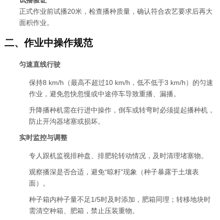
试播验证
正式作业前试播20米，检查播种质量，确认符合农艺要求后再大
面积作业。
二、作业中操作规范
匀速直线行驶
保持8 km/h（最高不超过10 km/h，低不低于3 km/h）的匀速
作业，避免忽快忽慢或中途停车导致重播、漏播。
升降播种机需在行进中操作，倒车或转弯时必须提起播种机，
防止开沟器堵塞或损坏。
实时监控与调整
专人跟机监视排种盘、排肥轮转动情况，及时清理堵塞物。
观察播深是否合适，避免“晾籽”现象（种子暴露于土壤表
面）。
种子箱内种子量不足1/5时及时添加，肥箱同理；转移地块时
需清空种箱、肥箱，禁止压装重物。