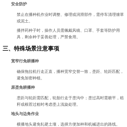
安全防护
禁止在播种机作业时调整、修理或润滑部件，需停车清理缠草
或泥土。
播拌药种子时，操作人员需佩戴风镜、口罩、手套等防护用
具，剩余种子妥善处理，严禁食用。
三、特殊场景注意事项
宽窄行免耕播种
确保拖拉机行走正直，播种宽窄交替一致，垄距、轮距匹配，
避免加密种植。
原垄免耕播种
垄距与轮距需匹配，轮胎行走于垄沟中；垄过高时需耪平，秸
秆或根茬过粗时考虑垄上浅旋处理。
地头与边角作业
横播地头避免轧硬土壤，选择方便加种和机械进出的路线。