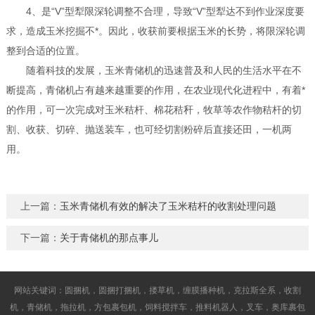
4、是“V”型犁限深轮调整不合理，导致“V”型犁达不到作业深度要
求，造成玉米挖掘不*。因此，收获前要根据玉米的长势，将限深轮调
整到合适的位置。
随着科技的发展，玉米青储机的迅速普及和人民的生活水平在不
断提高，青储机占有越来越重要的作用，在农业现代化进程中，有着*
的作用，可一次完成对玉米秸杆、棉花秸秆，牧草等农作物秸杆的切
割、收获、切碎、抛送装车，也可经切割粉碎后直接还田，一机两
用。
上一篇：
玉米青储机有效的解决了玉米秸杆的收割处理问题
下一篇：
关于青储机的那点事儿
网站关键词：圆捆机，圆捆打捆机，搂草机，缠膜播种机，克拉斯全系，收割
机，青储机，拖拉机，方包裹包机，饲料搅拌车，推料机器人，叉车，奥库裹包