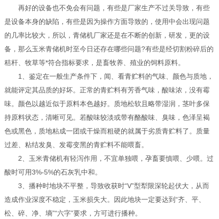
再好的设备也不免会有问题，有些是厂家生产不过关导致，有些
是设备本身的缺陷，有些是因为操作方面导致的，使用中会出现问题
的几率比较大，所以，青储机厂家还是在不断的创新，研发，更的设
备，那么玉米青储机时至今日还存在哪些问题?有些是经切割粉碎后的
秸杆、牧草等*符合指标要求，是畜牧养、殖业的饲料原料。
1、鉴定在一般生产条件下，闻、看青贮料的气味、颜色与质地，
就能评定其品质的好坏。正常的青贮料有芳香气味，酸味浓，没有霉
味。颜色以越近似于原料本色越好。质地松软且略带湿润，茎叶多保
持原料状态，清晰可见。若酸味较淡或带有酪酸味、臭味，色泽呈褐
色或黑色，质地粘成一团或干燥而粗硬的就属于劣质青贮料了。质量
过差、粘结发臭、发霉变黑的青贮料不能喂畜。
2、玉米青储机有轻泻作用，不宜单独喂，孕畜要慎喂、少喂。过
酸时可用3%-5%的石灰乳中和。
3、播种时地块不平整，导致收获时“V”型犁限深轮起伏大，从而
造成作业深度不稳定，玉米损失大。因此地块一定要达到“齐、平、
松、碎、净、墒”“六字”要求，方可进行播种。