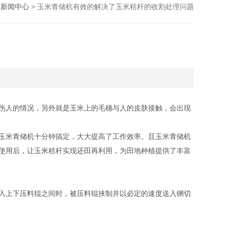
>
新闻中心
> 玉米青储机有效的解决了玉米秸杆的收割处理问题
伤人的情况，另外就是玉米上的毛穗与人的皮肤接触，会出现
玉米青储机十分钟搞定，大大提高了工作效率。且玉米青储机
使用后，让玉米秸杆实现还田再利用，为田地种植提供了丰富
入上下压料辊之间时，被压料辊挟制并以必定的速度送入铡切