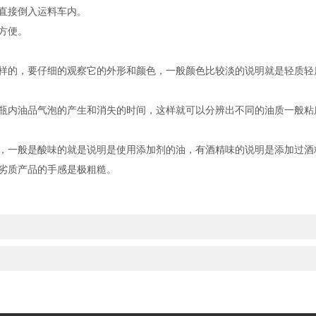
直接倒入运料车内。
方便。
的，要仔细的观察它的外形和颜色，一般颜色比较淡的说明就是轻质轻
内油品气泡的产生和消失的时间，这样就可以分辨出不同的油质一般粘
一般是酸味的就是说明是使用添加剂的油，有酒精味的说明是添加过酒
劣质产品的手感是极粗糙。