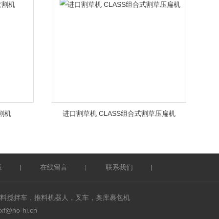
割机
进口割草机 CLASS组合式割草压扁机
章
在线留言
联系我们
|
|
|
料搅拌车，推料机器人，叉车，奥库裹包机
ho-hi.cn