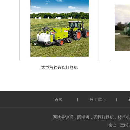
大型苜蓿青贮打捆机
首页
关于我们
|
|
网站关键词：圆捆机，圆捆打捆机，搂草机
地址：王岗大街