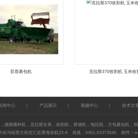
苜蓿裹包机
克拉斯370收割机 玉米收
新闻中心
产品展示
视频中心
技术文
|
|
|
，缠膜播种机，克拉斯全系，收割机，青储机，拖拉机，方包裹包机，饲
与哈西大街交汇处厚海农机23-4 传真：0451-51073046 邮件：mxf@