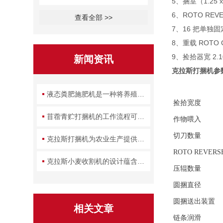
5、捆室（1.25 
6、ROTO RE
查看全部 >>
7、16 把单独
8、重载 ROTO
9、捡拾器宽 2.
新闻资讯
克拉斯打捆机
参
液态粪肥施肥机是一种将养殖废弃物转化为农田养分的设备
捡拾宽度
苜蓿青贮打捆机的工作流程可拆解为几个关键环节
作物喂入
切刀数量
克拉斯打捆机为农业生产提供了一种高效的解决方案
ROTO REVERS
克拉斯小麦收割机的设计蕴含了哪些实用智慧？
压辊数量
圆捆直径
圆捆送出装置
相关文章
链条润滑