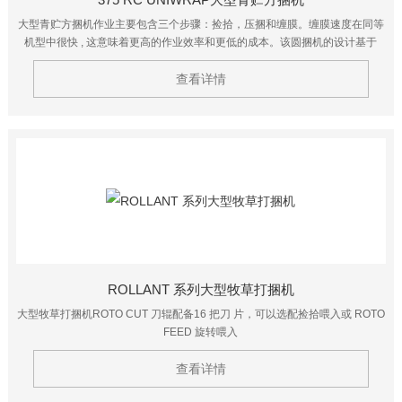
大型青贮方捆机作业主要包含三个步骤：捡拾，压捆和缠膜。缠膜速度在同等
机型中很快 , 这意味着更高的作业效率和更低的成本。该圆捆机的设计基于
CLAAS 的 ROLLANT 系列圆捆机，这是销量很高的圆捆机。
查看详情
ROLLANT 系列大型牧草打捆机
大型牧草打捆机ROTO CUT 刀辊配备16 把刀 片，可以选配捡拾喂入或 ROTO
FEED 旋转喂入
查看详情