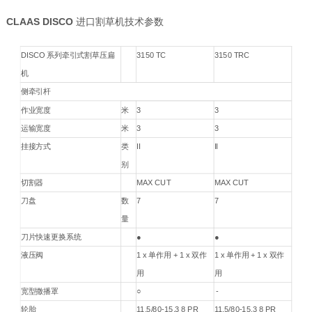
CLAAS DISCO
进口割草机技术参数
DISCO 系列牵引式割草压扁
3150 TC
3150 TRC
机
侧牵引杆
作业宽度
米
3
3
运输宽度
米
3
3
挂接方式
类
II
II
别
切割器
MAX CUT
MAX CUT
刀盘
数
7
7
量
刀片快速更换系统
●
●
液压阀
1 x 单作用 + 1 x 双作
1 x 单作用 + 1 x 双作
用
用
宽型撒播罩
○
-
轮胎
11.5/80-15.3 8 PR
11.5/80-15.3 8 PR