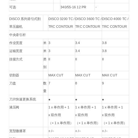
可选
340/55-16 12 PR
-
DISCO 系列牵引式割
DISCO 3200 TC /
DISCO 3600 TC /
DISCO 4000 TC /
草压扁机
TRC CONTOUR
TRC CONTOUR
TRC CONTOUR
中央牵引杆
作业宽度
米
3
3.4
3.8
运输宽度
米
3
3.4
3.8
挂接方式
类
II
II
II
别
切割器
MAX CUT
MAX CUT
MAX CUT
刀盘
数
7
8
9
量
刀片快速更换系统
●
●
●
液压阀
1 x 单作用 + 1
1 x 单作用 + 1
1 x 单作用 + 1
x 双作用
x 双作用
x 双作用
（+ 1 x 单作用）
（+ 1 x 单作用）
（+ 1 x 单作用）
宽型撒播罩
○ /–
○ /–
○ /–