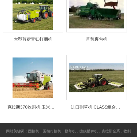
大型苜蓿青贮打捆机
苜蓿裹包机
克拉斯370收割机 玉米收割机
进口割草机 CLASS组合式割草压扁机
网站关键词：圆捆机，圆捆打捆机，搂草机，缠膜播种机，克拉斯全系，收割