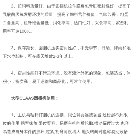
2、贮饲料质量好。由于圆捆机拉伸膜裹包青贮密封性好，提高了
乳酸菌厌氧发酵环境的质量，提高了饲料营养价值，气味芳香，粗蛋
白含量高，粗纤维含量低，消化率高，适口性好，采食率高，家畜利
用率可达100%。
3、保存期长。圆捆机压实密封性好，不受季节、日晒、降雨和地
下水位影响，可在露天堆放2-3年以上。
4、密封性能好不污染环境，没有液汁外流的现象。包装适当，体
积小，密度高，易于运输和商品化，可常年使用。
大型CLAAS圆捆机
使用：
1、主机与秸秆打捆机的连接。限位臂要连接妥当,过松起不到限
位的作用,拐弯抹角,限位臂容。易磨主机的后轮胎,摆动幅度过大,也容
易造成自身零件的损坏,过紧,拐弯角度增大,地头转向时也容易别毁拾