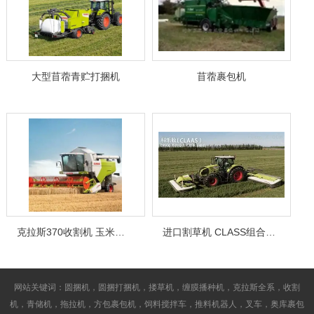
大型苜蓿青贮打捆机
苜蓿裹包机
克拉斯370收割机 玉米收割机
进口割草机 CLASS组合式割草压扁机
网站关键词：圆捆机，圆捆打捆机，搂草机，缠膜播种机，克拉斯全系，收割
机，青储机，拖拉机，方包裹包机，饲料搅拌车，推料机器人，叉车，奥库裹包