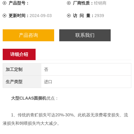
产品型号：
厂商性质：
经销商
更新时间：
2024-09-03
访 问 量：
2939
产品咨询
联系我们
详细介绍
加工定制
否
生产类型
进口
大型CLAAS圆捆机
优点：
1、传统的青贮损失可达20%-30%。此机器无浪费霉变损失、流
液损失和饲喂损失均大大减少。