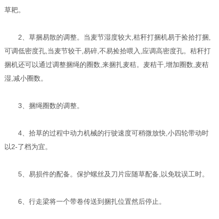
草耙。
2、草捆易散的调整。当麦节湿度较大,秸秆打捆机易于捡拾打捆,
可调低密度孔,当麦节较干,易碎,不易捡拾喂入,应调高密度孔。秸秆打
捆机还可以通过调整捆绳的圈数,来捆扎麦秸。麦秸干,增加圈数,麦秸
湿,减小圈数。
3、捆绳圈数的调整。
4、拾草的过程中动力机械的行驶速度可稍微放快,小四轮带动时
以2-了档为宜。
5、易损件的配备。保护螺丝及刀片应随草配备,以免耽误工时。
6、行走梁将一个带卷传送到捆扎位置然后停止。