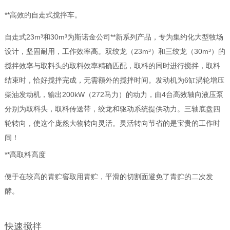
**高效的自走式搅拌车。
自走式23m³和30m³为斯诺金公司**新系列产品，专为集约化大型牧场
设计，坚固耐用，工作效率高。双绞龙（23m³）和三绞龙（30m³）的
搅拌效率与取料头的取料效率精确匹配，取料的同时进行搅拌，取料
结束时，恰好搅拌完成，无需额外的搅拌时间。发动机为6缸涡轮增压
柴油发动机，输出200kW（272马力）的动力，由4台高效轴向液压泵
分别为取料头，取料传送带，绞龙和驱动系统提供动力。三轴底盘四
轮转向，使这个庞然大物转向灵活。灵活转向节省的是宝贵的工作时
间！
**高取料高度
便于在较高的青贮窖取用青贮，平滑的切割面避免了青贮的二次发
酵。
快速搅拌