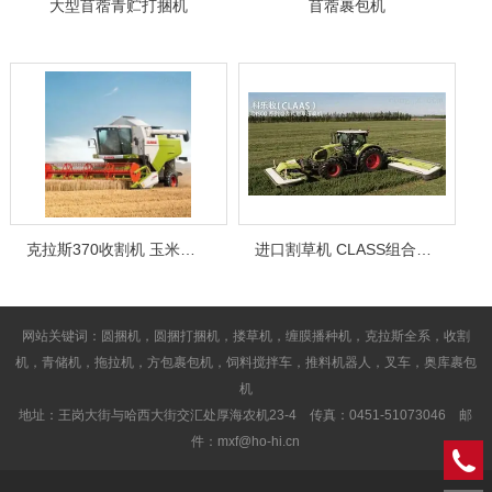
大型苜蓿青贮打捆机
苜蓿裹包机
克拉斯370收割机 玉米收割机
进口割草机 CLASS组合式割草压扁机
网站关键词：圆捆机，圆捆打捆机，搂草机，缠膜播种机，克拉斯全系，收割
机，青储机，拖拉机，方包裹包机，饲料搅拌车，推料机器人，叉车，奥库裹包
机
地址：王岗大街与哈西大街交汇处厚海农机23-4 传真：0451-51073046 邮
件：mxf@ho-hi.cn