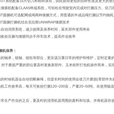
CUT系统配备16片切刀和粉碎滚筒，由此获得更短的切碎长度及更大的密
膜机配备CLAAS终端系统，可轻松在驾驶室内完成对打捆压力、切刀
NT圆捆机可选配网或绳两种缠捆方式，用普通的半成品绳打捆以节约物耗
T圆捆打捆机结合克拉斯UNIWRAP缠膜技术
自动润滑系统，减少故障及保养时间，延长部件使用寿命
捡拾压捆与缠膜同步不停车技术，提高作业效率
捆机
保养：
轴承，链轴、链轮等部位，更应该注重日常的维护和维护，定时定量的及
)，对于磨损严重的部位要及时更换新部件。玉米秸秆打包机操作简单，实
时候机器会自动切断麻绳，但是长时间的使用会使刀片磨损(零部件失效
工作效率高，每天可捡拾打捆120~200亩，产量20~50吨。在使用
生产作业的之后，要及时的清理机器周围的废料和垃圾。并将机器存放