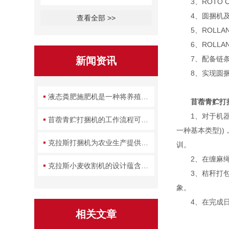
3、ROTO 
4、圆捆机及缠
查看全部 >>
5、ROLLA
6、ROLLAN
7、配备链条
新闻资讯
8、实现圆捆
液态粪肥施肥机是一种将养殖废弃物转化为农田养分的设备
苜蓿青贮打
1、对于机器的
苜蓿青贮打捆机的工作流程可拆解为几个关键环节
一种基本类型)
克拉斯打捆机为农业生产提供了一种高效的解决方案
训。
2、在缠麻绳的
克拉斯小麦收割机的设计蕴含了哪些实用智慧？
3、秸秆打包机
象。
4、在完成日常
相关文章