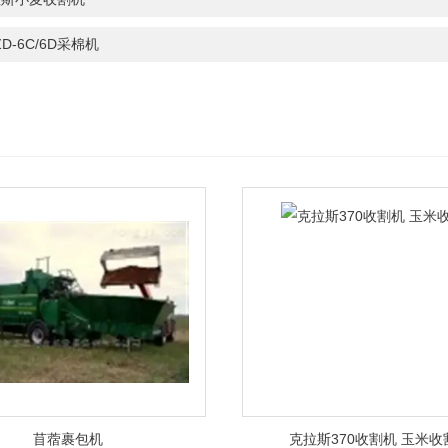
ZD-6C/6D采棉机
苜蓿裹包机
克拉斯370收割机 玉米收