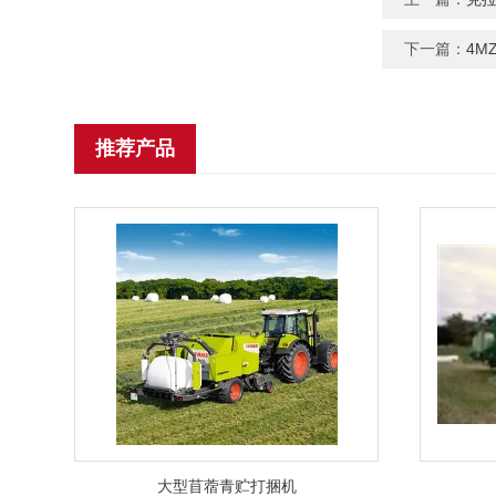
下一篇：
4M
推荐产品
大型苜蓿青贮打捆机