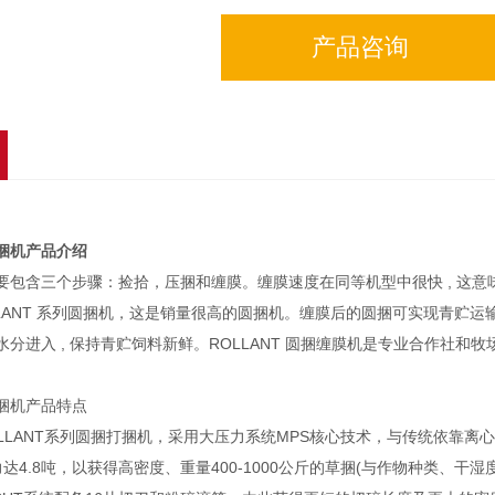
产品咨询
捆机
产品介绍
含三个步骤：捡拾，压捆和缠膜。缠膜速度在同等机型中很快 , 这意
ROLLANT 系列圆捆机，这是销量很高的圆捆机。缠膜后的圆捆可实现青
分进入 , 保持青贮饲料新鲜。ROLLANT 圆捆缠膜机是专业合作社和
机产品特点
LANT系列圆捆打捆机，采用大压力系统MPS核心技术，与传统依靠离
.8吨，以获得高密度、重量400-1000公斤的草捆(与作物种类、干湿