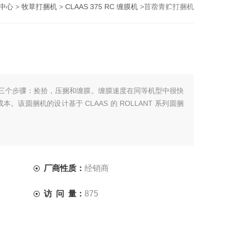
中心
>
牧草打捆机
>
CLAAS 375 RC 缠膜机
>苜蓿青贮打捆机
三个步骤：捡拾，压捆和缠膜。缠膜速度在同等机型中很快
。该圆捆机的设计基于 CLAAS 的 ROLLANT 系列圆捆
厂商性质：
经销商
访 问 量：
875