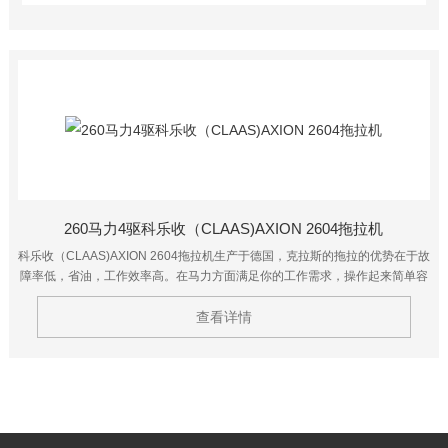
260马力4驱科乐收（CLAAS)AXION 2604拖拉机
科乐收（CLAAS)AXION 2604拖拉机生产于德国，克拉斯的拖拉的优势在于故
障率低，省油，工作效率高。在马力方面满足你的工作需求，操作起来简单容
易上手，有着很多快捷键让你驾驶起来更方便，驾驶室的舒适度也是相当高
的，让你在舒适愉快的环境中完成高效的工作。
查看详情