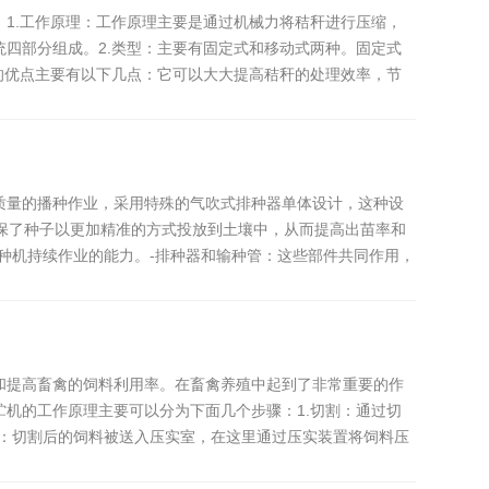
1.工作原理：工作原理主要是通过机械力将秸秆进行压缩，
四部分组成。2.类型：主要有固定式和移动式两种。固定式
的优点主要有以下几点：它可以大大提高秸秆的处理效率，节
质量的播种作业，采用特殊的气吹式排种器单体设计，这种设
统确保了种子以更加精准的方式投放到土壤中，从而提高出苗率和
种机持续作业的能力。-排种器和输种管：这些部件共同作用，
和提高畜禽的饲料利用率。在畜禽养殖中起到了非常重要的作
机的工作原理主要可以分为下面几个步骤：1.切割：通过切
实：切割后的饲料被送入压实室，在这里通过压实装置将饲料压