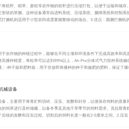
于将秸秆、稻草、麦秸等农作物的秸秆进行压缩打包，以便于运输和储存。
定形状的草捆。这种设备通常由进料系统、压缩系统、捆绑系统和控制系统
式打捆机则适用于小型农田或需要频繁移动的场合。3.优点：圆捆打捆机
用于农作物的种植过程中，能够在不同土壤和环境条件下完成高效率和高
高播种精度，单粒率可以达到99%以上，Air-Pro分体式气力投种系
成：-种子箱和肥料箱：用于存放即将播种的种子和施肥的肥料，保证了播
机械设备
设备，主要用于将青贮料切碎、压实、发酵和封存，以便保存饲料的质量
收的饲草进行及时储藏，以备冬季及其他干旱季节的饲料需求。克拉斯青贮
后续的发酵和压实过程。切割后的饲料长度一般在2-5厘米之间。2.压