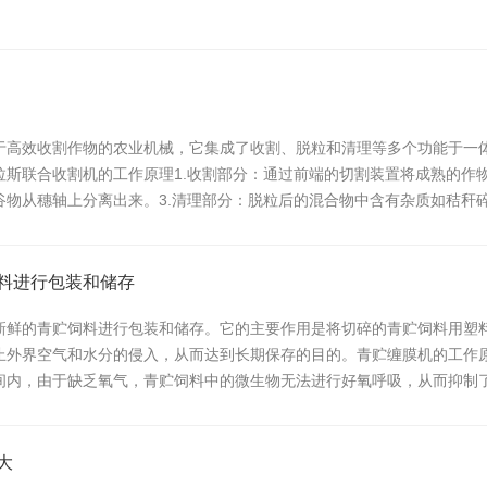
于高效收割作物的农业机械，它集成了收割、脱粒和清理等多个功能于一
斯联合收割机的工作原理1.收割部分：通过前端的切割装置将成熟的作物
谷物从穗轴上分离出来。3.清理部分：脱粒后的混合物中含有杂质如秸秆
料进行包装和储存
新鲜的青贮饲料进行包装和储存。它的主要作用是将切碎的青贮饲料用塑
止外界空气和水分的侵入，从而达到长期保存的目的。青贮缠膜机的工作
间内，由于缺乏氧气，青贮饲料中的微生物无法进行好氧呼吸，从而抑制
大