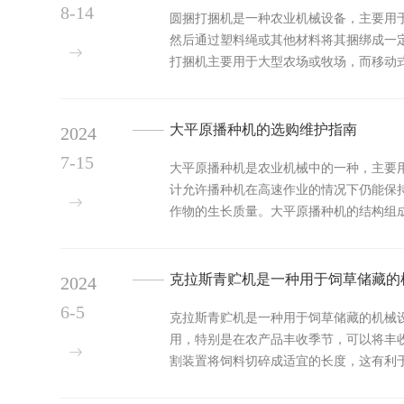
8-14
圆捆打捆机是一种农业机械设备，主要用
然后通过塑料绳或其他材料将其捆绑成一
打捆机主要用于大型农场或牧场，而移动
省人力；其次...
大平原播种机的选购维护指南
2024
7-15
大平原播种机是农业机械中的一种，主要
计允许播种机在高速作业的情况下仍能保持
作物的生长质量。大平原播种机的结构组
将种...
克拉斯青贮机是一种用于饲草储藏的
2024
6-5
克拉斯青贮机是一种用于饲草储藏的机械
用，特别是在农产品丰收季节，可以将丰
割装置将饲料切碎成适宜的长度，这有利于
缩成均匀的...