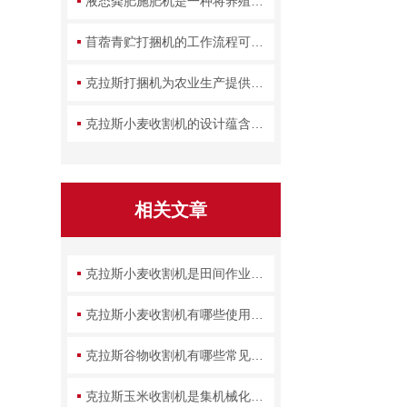
液态粪肥施肥机是一种将养殖废弃物转化为农田养分的设备
苜蓿青贮打捆机的工作流程可拆解为几个关键环节
克拉斯打捆机为农业生产提供了一种高效的解决方案
克拉斯小麦收割机的设计蕴含了哪些实用智慧？
相关文章
克拉斯小麦收割机是田间作业的机械小助手
克拉斯小麦收割机有哪些使用注意事项
克拉斯谷物收割机有哪些常见故障
克拉斯玉米收割机是集机械化作业于一体的现代农业装备