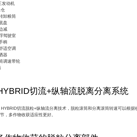
三发动机
粮仓
转卸粮筒
底盘
边减
浮驾驶室
手柄
舒适空调
洒器
筒调速带轮
箱
L HYBRID切流+纵轴流脱离分离系统
IAL HYBRID切流脱粒+纵轴流分离技术，脱粒滚筒和分离滚筒转速可以根
调节，多作物收获适应性更好。