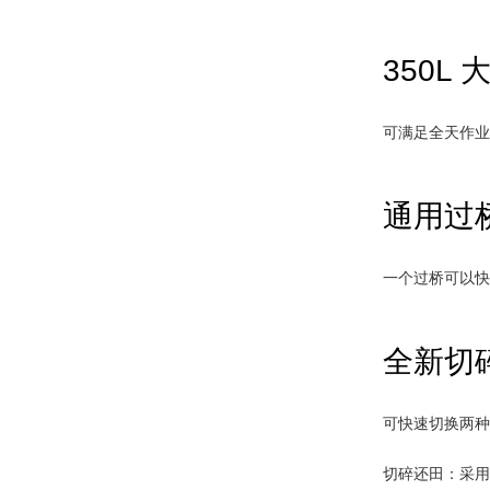
350L 
可满足全天作
通用过
一个过桥可以
全新切
可快速切换两
切碎还田：采