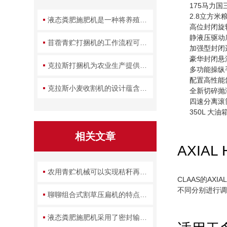
175马力国
2.8立方米
液态粪肥施肥机是一种将养殖废弃物转化为农田养分的设备
高位封闭旋
静液压驱动
苜蓿青贮打捆机的工作流程可拆解为几个关键环节
加强型封闭
豪华封闭悬
克拉斯打捆机为农业生产提供了一种高效的解决方案
多功能操纵
配置高性能
克拉斯小麦收割机的设计蕴含了哪些实用智慧？
全新切碎抛
四速分离滚
350L 大油
相关文章
AXIA
农用青贮机械可以实现秸秆再利用么？
CLAAS的AX
不同分别进行
聊聊组合式割草压扁机的特点和注意事项
液态粪肥施肥机采用了密封输送和施放方式