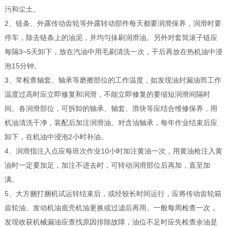
污和尘土。
2、链条、外露传动齿轮等外露转动部件每天都要润滑保养，润滑时要
停车，除去链条上的油泥，并均匀抹刷润滑油。另外对套筒滚子链应
每隔3~5天卸下，放在汽油中用毛刷清洗一次，干后再放在热机油中浸
泡15分钟。
3、常检查轴套、轴承等磨擦部位的工作温度，如发现油封漏油而工作
温度过高时应立即修复和润滑，不能立即修复的要缩短润滑间隔时
间。各润滑部位，可拆卸的轴承、轴套、滑块等应结合维修保养，用
机油清洗干净，装配后加注润滑油。对含油轴承，每年作业结束后应
卸下，在机油中浸泡2小时补油。
4、润滑指注入点应每班次作业10小时加注黄油一次，用黄油枪注入黄
油时一定要加足，加注不进去时，可转动润滑部位后再加，直至加
满。
5、大方捆打捆机试运转结束后，或经较长时间运行，应将传动齿轮箱
齿轮油、发动机油底壳机油更换或过滤后再用。一般每周检查一次，
发现收获机械漏油应查找原因排除故障，油位不足时应先检查余油是