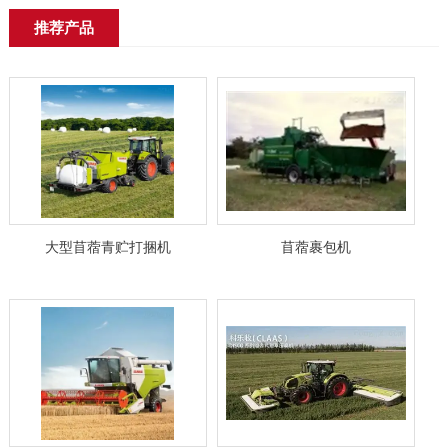
推荐产品
大型苜蓿青贮打捆机
苜蓿裹包机