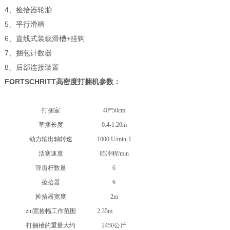
4、捡拾器轮胎
5、平行滑槽
6、直线式装载滑槽+挂钩
7、捆包计数器
8、后部连接装置
FORTSCHRITT高密度打捆机
参数：
打捆室
40*50cm
草捆长度
0.4-1.20m
动力输出轴转速
1000 U/min-1
活塞速度
85冲程/min
弹齿杆数量
6
捡拾器
6
捡拾器宽度
2m
zui宽捡幅工作范围
2.35m
打捆槽的重量大约
2450公斤