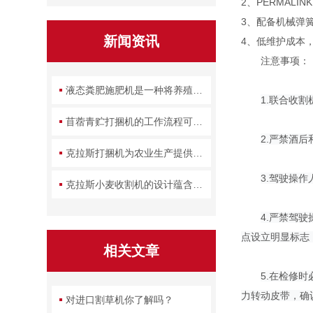
2、PERMALI
3、配备机械弹簧
新闻资讯
4、低维护成本
注意事项：
液态粪肥施肥机是一种将养殖废弃物转化为农田养分的设备
1.联合收
苜蓿青贮打捆机的工作流程可拆解为几个关键环节
2.严禁酒
克拉斯打捆机为农业生产提供了一种高效的解决方案
3.驾驶操
克拉斯小麦收割机的设计蕴含了哪些实用智慧？
4.严禁驾
点设立明显标志
相关文章
5.在检修
力转动皮带，确
对进口割草机你了解吗？