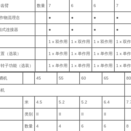
弹齿臂
数量
7
6
6
7
D 作物流理念
●
●
●
●
 指式连接器
●
●
●
●
1 x 双作用
1 x 双作用
1 x 双作用
1 x 双
装置（选装）
1 x 单作用
1 x 单作用
1 x 单作用
1 x 单
升转子功能（选装）
1 x 单作用
1 x 单作用
1 x 单作用
1 x 单
摊晒机
45
55
60
65
8
晒机
米
4.5
5.2
5.2
6.4
7.
类别
II
II
II
II
数量
4
4
6
6
8