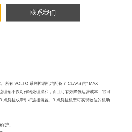
联系我们
有 VOLTO 系列摊晒机均配备了 CLAAS 的* MAX
D 作物流理念不仅对作物处理温和，而且可有效降低运营成本—它可
 点悬挂或牵引杆连接装置。3 点悬挂机型可实现较佳的机动
物保护。