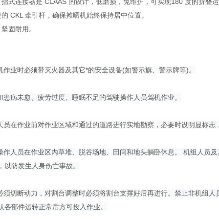
NK 指式连接器是 CLAAS 的设计，低磨损，免维护，可实现180 度的折叠
的 CKL 牵引杆，确保摊晒机始终保持居中位置。
，坚固耐用。
割机作业时必须带灭火器及其它*的安全设备(如警示旗、警示牌等)。
后和患病未愈、疲劳过度、睡眠不足的驾驶操作人员驾机作业。
作人员在作业前对作业区域和通过的道路进行实地勘察，必要时设明显标志
驶操作人员在作业区内草堆、脱谷场地、田间和地头躺卧休息。 机组人员
，以防发生人身伤亡事故。
时必须切断动力，对割台调整时必须将割台支撑好后再进行。禁止非机组
认各部件运转正常后方可投入作业。