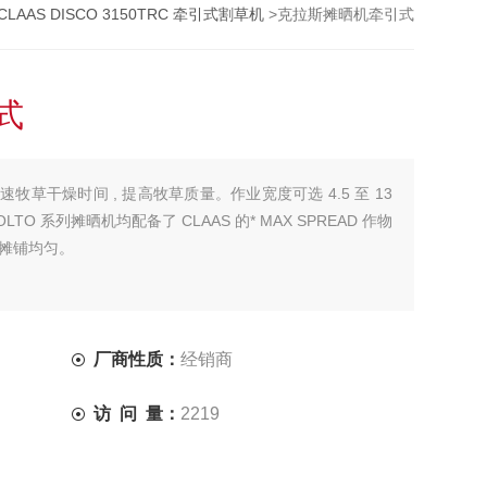
CLAAS DISCO 3150TRC 牵引式割草机
>克拉斯摊晒机牵引式
式
草干燥时间 , 提高牧草质量。作业宽度可选 4.5 至 13
O 系列摊晒机均配备了 CLAAS 的* MAX SPREAD 作物
及摊铺均匀。
厂商性质：
经销商
访 问 量：
2219