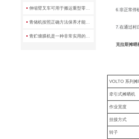
伸缩臂叉车可用于搬运重型零部件、成品等货物
6.非正常
青储机按照正确方法保养才能更好的使用
7.在通过
青贮缠膜机是一种非常实用的农业机械
克拉斯摊晒
VOLTO 系列
牵引式摊晒机
作业宽度
挂接方式
转子