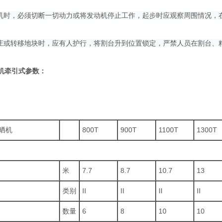
停机时，必须切断一切动力或将发动机停止工作，起步时应观察周围情况，
村庄或转移地块时，应有人护行，将割台升到位置锁定，严禁人员在割台、
机牵引式
参数：
摊晒机
800T
900T
1100T
1300T
米
7.7
8.7
10.7
13
类别
II
II
II
II
数量
6
8
10
10