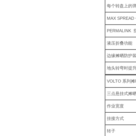
每个转盘上的
MAX SPREA
PERMALINK
液压折叠功能
边缘摊晒防护
地头转弯时提
VOLTO 系列
三点悬挂式摊
作业宽度
挂接方式
转子