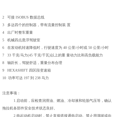
2 可接 ISOBUS 数据总线
3 多达四个的控制器，带有流量控制装 置
4 出厂时整车重量
5 机械四点悬浮驾驶室
6 在发动机转速降低时，行驶速度为 40 公里/小时或 50 公里/小时
7 33 千克/马力(45 千克/千瓦)以上的重 量动力比和高负载能力
8 轴距长，驾驶舒适，重量分布合理
9 HEXASHIFT 四区段变速箱
10 功率可达 197 到 238 马力
注意事项：
1.启动前，应检查润滑油、燃油、冷却液和轮胎气压等，确认
拖拉机各部件安全技术状态良好。
2.电起动机启动时，禁止直接搭接通电启动。禁止用溜坡或向