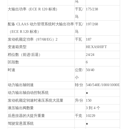
马
大输出功率（ECE R 120 标准）
千瓦/
175/238
马
配备 CLAAS 动力管理系统时大输出功率
千瓦/
197/268
（ECE R 120 标准）
马
发动机额定功率（97/68/EG）2
千瓦
187
变速箱类型
HEXASHIFT
档位数（前进/后退）
24/24
区段数
6
时速
公里/
50/40
小
动力输出轴转速
转/分
540/540E/1000/1000E
动力输出轴自动控制系统
●
发动机额定转速时液压系统大流量
升/分
150
液压输出阀数量
3 到 4 个
后悬挂器的大提升重量
千克
10229
驾驶室悬置系统
●