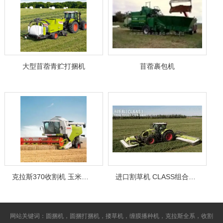
大型苜蓿青贮打捆机
苜蓿裹包机
克拉斯370收割机 玉米收割机
进口割草机 CLASS组合式割草压扁机
网站关键词：圆捆机，圆捆打捆机，搂草机，缠膜播种机，克拉斯全系，收割