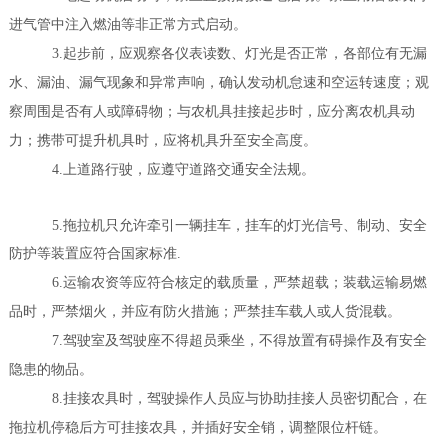
进气管中注入燃油等非正常方式启动。
3.起步前，应观察各仪表读数、灯光是否正常，各部位有无漏
水、漏油、漏气现象和异常声响，确认发动机怠速和空运转速度；观
察周围是否有人或障碍物；与农机具挂接起步时，应分离农机具动
力；携带可提升机具时，应将机具升至安全高度。
4.上道路行驶，应遵守道路交通安全法规。
5.
拖拉机只允许牵引一辆挂车，挂车的灯光信号、制动、安全
防护等装置应符合国家标准
.
6.运输农资等应符合核定的载质量，严禁超载；装载运输易燃
品时，严禁烟火，并应有防火措施；严禁挂车载人或人货混载。
7.驾驶室及驾驶座不得超员乘坐，不得放置有碍操作及有安全
隐患的物品。
8.挂接农具时，驾驶操作人员应与协助挂接人员密切配合，在
拖拉机停稳后方可挂接农具，并插好安全销，调整限位杆链。