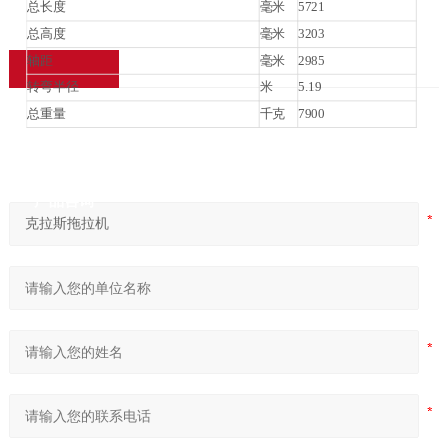
总长度
毫米
5721
总高度
毫米
3203
轴距
毫米
2985
转弯半径
米
5.19
总重量
千克
7900
产品咨询