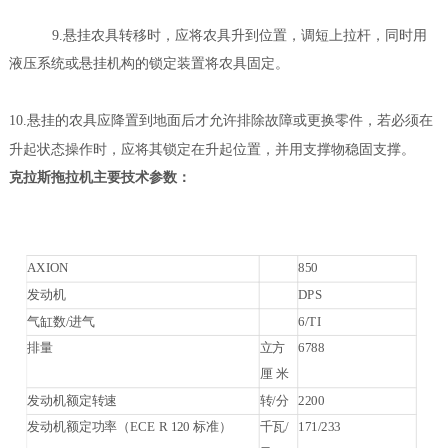
9.悬挂农具转移时，应将农具升到位置，调短上拉杆，同时用
液压系统或悬挂机构的锁定装置将农具固定。
10.
悬挂的农具应降置到地面后才允许排除故障或更换零件，若必须在
升起状态操作时，应将其锁定在升起位置，并用支撑物稳固支撑。
克拉斯拖拉机
主要技术参数：
AXION
850
发动机
DPS
气缸数/进气
6/TI
排量
立方
6788
厘 米
发动机额定转速
转/分
2200
发动机额定功率（ECE R 120 标准）
千瓦/
171/233