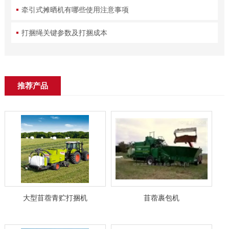
牵引式摊晒机有哪些使用注意事项
打捆绳关键参数及打捆成本
推荐产品
大型苜蓿青贮打捆机
苜蓿裹包机