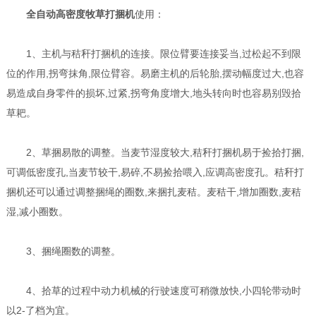
全自动高密度牧草打捆机
使用：
1、主机与秸秆打捆机的连接。限位臂要连接妥当,过松起不到限
位的作用,拐弯抹角,限位臂容。易磨主机的后轮胎,摆动幅度过大,也容
易造成自身零件的损坏,过紧,拐弯角度增大,地头转向时也容易别毁拾
草耙。
2、草捆易散的调整。当麦节湿度较大,秸秆打捆机易于捡拾打捆,
可调低密度孔,当麦节较干,易碎,不易捡拾喂入,应调高密度孔。秸秆打
捆机还可以通过调整捆绳的圈数,来捆扎麦秸。麦秸干,增加圈数,麦秸
湿,减小圈数。
3、捆绳圈数的调整。
4、拾草的过程中动力机械的行驶速度可稍微放快,小四轮带动时
以2-了档为宜。