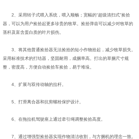
2、采用转子式喂入系统，喂入顺畅；宽幅的“超级清扫式”捡拾
器，可以为用户捡拾起更多珍贵的牧草。捡拾弹齿可以减少对牧草的
茎杆及富含蛋白质的叶片损伤。
3、将其他普通捡拾器无法捡拾的短小作物拾起，减少牧草损失。
采用标准技术的打结器，坚固耐用，成捆率高。打出的草捆尺寸规
整，密度高，方便自动捡拾车捡拾，易于堆垛。
4、扩展与双传动轴的拉杆。
5、打滑离合器和抗剪螺栓保护设计。
6、在拖拉机驾驶座上通过牵引绳调整捡拾高度。
7、通过增强型捡拾器实现作物清洁收割，与方捆机的理念一致。