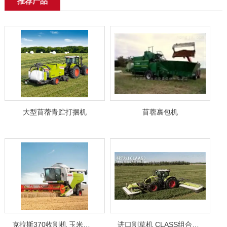
推荐产品
大型苜蓿青贮打捆机
苜蓿裹包机
克拉斯370收割机 玉米收割机
进口割草机 CLASS组合式割草压扁机