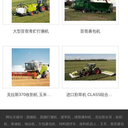
大型苜蓿青贮打捆机
苜蓿裹包机
克拉斯370收割机 玉米收割机
进口割草机 CLASS组合式割草压扁机
网站关键词：圆捆机，圆捆打捆机，搂草机，缠膜播种机，克拉斯全系，收割
机，青储机，拖拉机，方包裹包机，饲料搅拌车，推料机器人，叉车，奥库裹包