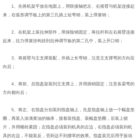
1、先将机架平放在地面上，用联接轴把左、右摇臂与机架连接起
来，在弧形调节板上的第三孔插上短弯销，装上弹簧销；
2、在机架上装拉伸部件，用保险销固定，将拉杆和左右摇臂连接
起来，拉力弹簧挂钩挂到拉伸调节板的第二孔中，装上开口销；
3、将摇臂与主支撑装配，并插上长弯销，注意主支撑弯的方向应
向后；
4、将前、后指盘架装到主支撑上，并用插销固定，注意各梁弯的
方向都向后；
5、将左、右指盘分别装到指盘轴上，先是指盘轴上放一个幅盘垫
圈，再装入涂满黄油的轴承，接着装指盘、装幅盘垫圈，后装上锁
片，并用螺栓紧固；左指盘必须装到机具的左边，右指盘必须装到机
具的右边，不能装反，否则达不到搂草的效果。指盘装完后用手扳动