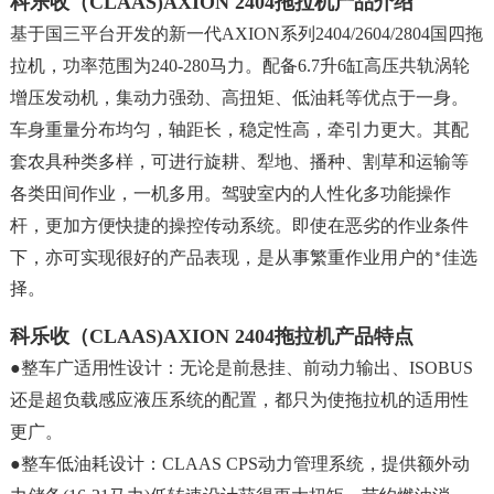
科乐收（
CLAAS)AXION 2404拖拉机产品介绍
基于国三平台开发的新一代
AXION系列2404/2604/2804国四拖
拉机，功率范围为240-280马力。配备6.7升6缸高压共轨涡轮
增压发动机，集动力强劲、高扭矩、低油耗等优点于一身。
车身重量分布均匀，轴距长，稳定性高，牵引力更大。其配
套农具种类多样，可进行旋耕、犁地、播种、割草和运输等
各类田间作业，一机多用。驾驶室内的人性化多功能操作
杆，更加方便快捷的操控传动系统。即使在恶劣的作业条件
下，亦可实现很好
的产品表现，是从事繁重作业用户的*佳选
择。
科乐收（
CLAAS)AXION 2404拖拉机产品特点
●整车广适用性设计：无论是前悬挂、前动力输出、ISOBUS
还是超负载感应液压系统的配置，都只为使拖拉机的适用性
更广。
●整车低油耗设计：CLAAS CPS动力管理系统，提供额外动