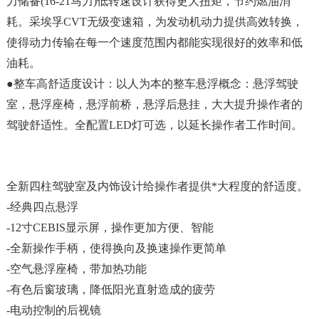
力储备(16-21马力)低转速设计获得更大扭矩，节约燃油消
耗。采埃孚CVT无级变速箱，为发动机动力提供高效转换，
使得动力传输在每一个速度范围内都能实现很好的效率和低
油耗。
●整车高舒适度设计：以人为本的整车悬浮概念：悬浮驾驶
室，悬浮座椅，悬浮前桥，悬浮后悬挂，大大提升操作者的
驾驶舒适性。全配置LED灯可选，以延长操作者工作时间。
全新四柱驾驶室及内饰设计给操作者提供
*大程度的舒适度。
-经典四点悬浮
-12寸CEBIS显示屏，操作更加方便、智能
-全新操作手柄，使得换向及换速操作更简单
-空气悬浮座椅，带加热功能
-有色后窗玻璃，降低阳光直射造成的疲劳
-电动控制的后视镜