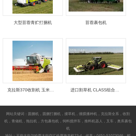
大型苜蓿青贮打捆机
苜蓿裹包机
克拉斯370收割机 玉米收割机
进口割草机 CLASS组合式割草压扁机
网站关键词：圆捆机，圆捆打捆机，搂草机，缠膜播种机，克拉斯全系，收割
机，青储机，拖拉机，方包裹包机，饲料搅拌车，推料机器人，叉车，奥库裹包
机
地址：王岗大街与哈西大街交汇处厚海农机23-4 传真：0451-51073046 邮